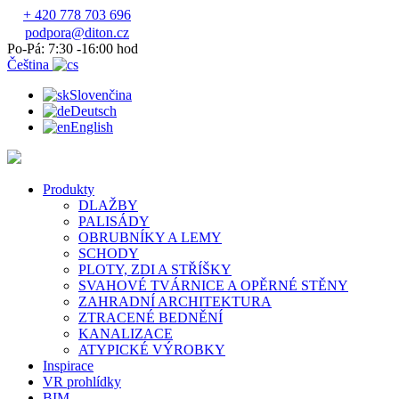
+ 420 778 703 696
podpora@diton.cz
Po-Pá: 7:30 -16:00 hod
Čeština
Slovenčina
Deutsch
English
Produkty
DLAŽBY
PALISÁDY
OBRUBNÍKY A LEMY
SCHODY
PLOTY, ZDI A STŘÍŠKY
SVAHOVÉ TVÁRNICE A OPĚRNÉ STĚNY
ZAHRADNÍ ARCHITEKTURA
ZTRACENÉ BEDNĚNÍ
KANALIZACE
ATYPICKÉ VÝROBKY
Inspirace
VR prohlídky
BIM