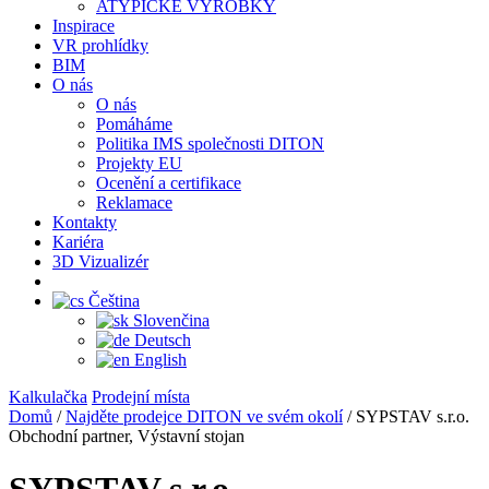
ATYPICKÉ VÝROBKY
Inspirace
VR prohlídky
BIM
O nás
O nás
Pomáháme
Politika IMS společnosti DITON
Projekty EU
Ocenění a certifikace
Reklamace
Kontakty
Kariéra
3D Vizualizér
Čeština
Slovenčina
Deutsch
English
Kalkulačka
Prodejní místa
Domů
/
Najděte prodejce DITON ve svém okolí
/
SYPSTAV s.r.o.
Obchodní partner, Výstavní stojan