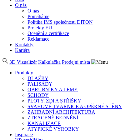
O nás
O nás
Pomáháme
Politika IMS společnosti DITON
Projekty EU
Ocenění a certifikace
Reklamace
Kontakty
Kariéra
3D Vizualizér
Kalkulačka
Prodejní místa
Produkty
DLAŽBY
PALISÁDY
OBRUBNÍKY A LEMY
SCHODY
PLOTY, ZDI A STŘÍŠKY
SVAHOVÉ TVÁRNICE A OPĚRNÉ STĚNY
ZAHRADNÍ ARCHITEKTURA
ZTRACENÉ BEDNĚNÍ
KANALIZACE
ATYPICKÉ VÝROBKY
Inspirace