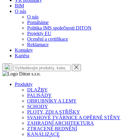
VR prohlídky
BIM
O nás
O nás
Pomáháme
Politika IMS společnosti DITON
Projekty EU
Ocenění a certifikace
Reklamace
Kontakty
Kariéra
Produkty
DLAŽBY
PALISÁDY
OBRUBNÍKY A LEMY
SCHODY
PLOTY, ZDI A STŘÍŠKY
SVAHOVÉ TVÁRNICE A OPĚRNÉ STĚNY
ZAHRADNÍ ARCHITEKTURA
ZTRACENÉ BEDNĚNÍ
KANALIZACE