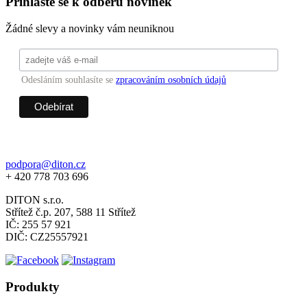
Přihlaste se k odběru novinek
Žádné slevy a novinky vám neuniknou
Odesláním souhlasíte se
zpracováním osobních údajů
podpora@diton.cz
+ 420 778 703 696
DITON s.r.o.
Střítež č.p. 207, 588 11 Střítež
IČ: 255 57 921
DIČ: CZ25557921
Produkty