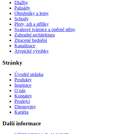
Dlažby
Palisády
Obrubníky a lemy
Schody
Ploty, zdi a stříšky
Svahové tvárnice a opěrné stěny
Zahradní architektura
Ztracené bednění
Kanalizace
Atypické výrobky
Stránky
Úvodní stránka
Produkty
Inspirace
O nás
Kontakty
Prodejci
Ditonoviny
Kariéra
Další informace