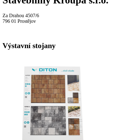
Stavebniny Kroupa s.r.o.
Za Drahou 4507/6
796 01 Prostějov
Výstavní stojany