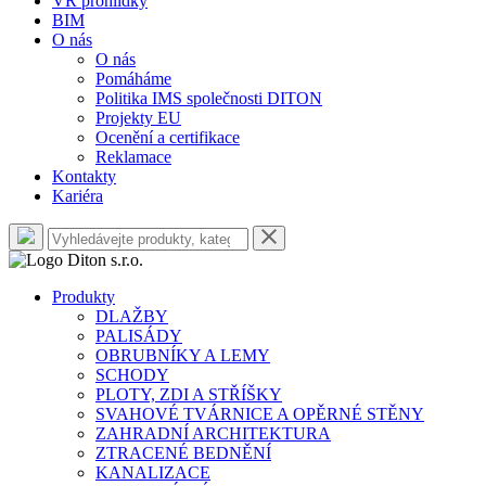
VR prohlídky
BIM
O nás
O nás
Pomáháme
Politika IMS společnosti DITON
Projekty EU
Ocenění a certifikace
Reklamace
Kontakty
Kariéra
Produkty
DLAŽBY
PALISÁDY
OBRUBNÍKY A LEMY
SCHODY
PLOTY, ZDI A STŘÍŠKY
SVAHOVÉ TVÁRNICE A OPĚRNÉ STĚNY
ZAHRADNÍ ARCHITEKTURA
ZTRACENÉ BEDNĚNÍ
KANALIZACE