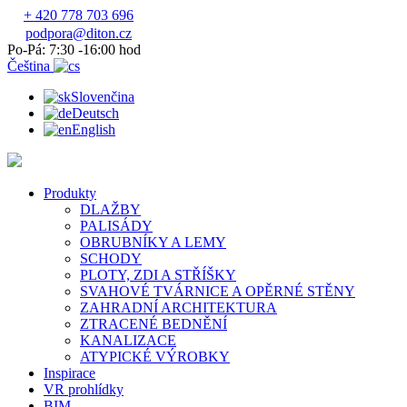
+ 420 778 703 696
podpora@diton.cz
Po-Pá: 7:30 -16:00 hod
Čeština
Slovenčina
Deutsch
English
Produkty
DLAŽBY
PALISÁDY
OBRUBNÍKY A LEMY
SCHODY
PLOTY, ZDI A STŘÍŠKY
SVAHOVÉ TVÁRNICE A OPĚRNÉ STĚNY
ZAHRADNÍ ARCHITEKTURA
ZTRACENÉ BEDNĚNÍ
KANALIZACE
ATYPICKÉ VÝROBKY
Inspirace
VR prohlídky
BIM