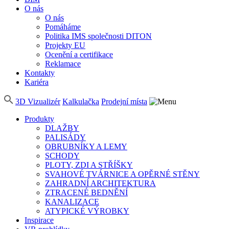
O nás
O nás
Pomáháme
Politika IMS společnosti DITON
Projekty EU
Ocenění a certifikace
Reklamace
Kontakty
Kariéra
3D Vizualizér
Kalkulačka
Prodejní místa
Produkty
DLAŽBY
PALISÁDY
OBRUBNÍKY A LEMY
SCHODY
PLOTY, ZDI A STŘÍŠKY
SVAHOVÉ TVÁRNICE A OPĚRNÉ STĚNY
ZAHRADNÍ ARCHITEKTURA
ZTRACENÉ BEDNĚNÍ
KANALIZACE
ATYPICKÉ VÝROBKY
Inspirace