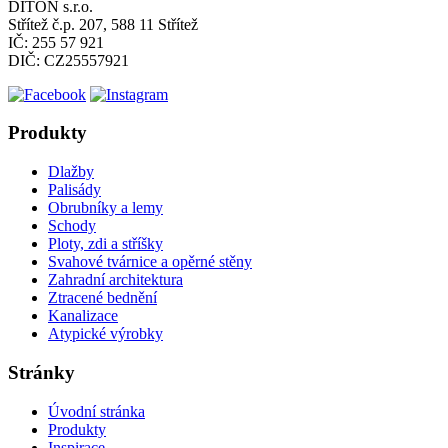
DITON s.r.o.
Střítež č.p. 207, 588 11 Střítež
IČ: 255 57 921
DIČ: CZ25557921
Produkty
Dlažby
Palisády
Obrubníky a lemy
Schody
Ploty, zdi a stříšky
Svahové tvárnice a opěrné stěny
Zahradní architektura
Ztracené bednění
Kanalizace
Atypické výrobky
Stránky
Úvodní stránka
Produkty
Inspirace