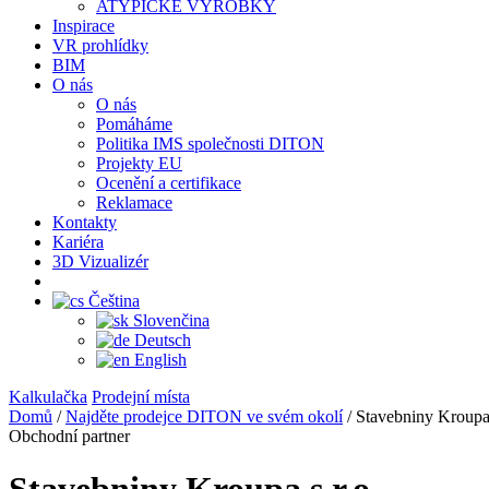
ATYPICKÉ VÝROBKY
Inspirace
VR prohlídky
BIM
O nás
O nás
Pomáháme
Politika IMS společnosti DITON
Projekty EU
Ocenění a certifikace
Reklamace
Kontakty
Kariéra
3D Vizualizér
Čeština
Slovenčina
Deutsch
English
Kalkulačka
Prodejní místa
Domů
/
Najděte prodejce DITON ve svém okolí
/
Stavebniny Kroupa 
Obchodní partner