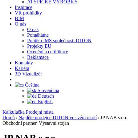
ATYPICKÉ VÝROBKY
Inspirace
VR prohlídky
BIM
O nás
O nás
Pomáháme
Politika IMS společnosti DITON
Projekty EU
Ocenění a certifikace
Reklamace
Kontakty
Kariéra
3D Vizualizér
Čeština
Slovenčina
Deutsch
English
Kalkulačka
Prodejní místa
Domů
/
Najděte prodejce DITON ve svém okolí
/
JP NAB s.r.o.
Obchodní partner, Výstavní stojan