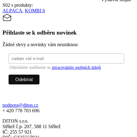
S02 s produkty:
ALPACA
,
KOMBI 6
Přihlaste se k odběru novinek
Žádné slevy a novinky vám neuniknou
Odesláním souhlasíte se
zpracováním osobních údajů
podpora@diton.cz
+ 420 778 703 696
DITON s.r.o.
Střítež č.p. 207, 588 11 Střítež
IČ: 255 57 921