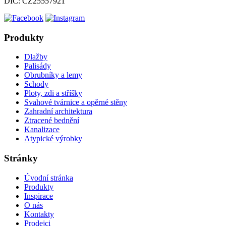
DIČ: CZ25557921
Produkty
Dlažby
Palisády
Obrubníky a lemy
Schody
Ploty, zdi a stříšky
Svahové tvárnice a opěrné stěny
Zahradní architektura
Ztracené bednění
Kanalizace
Atypické výrobky
Stránky
Úvodní stránka
Produkty
Inspirace
O nás
Kontakty
Prodejci