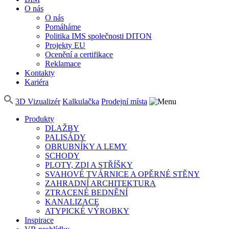
O nás
O nás
Pomáháme
Politika IMS společnosti DITON
Projekty EU
Ocenění a certifikace
Reklamace
Kontakty
Kariéra
3D Vizualizér
Kalkulačka
Prodejní místa
Produkty
DLAŽBY
PALISÁDY
OBRUBNÍKY A LEMY
SCHODY
PLOTY, ZDI A STŘÍŠKY
SVAHOVÉ TVÁRNICE A OPĚRNÉ STĚNY
ZAHRADNÍ ARCHITEKTURA
ZTRACENÉ BEDNĚNÍ
KANALIZACE
ATYPICKÉ VÝROBKY
Inspirace