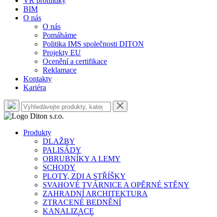
VR prohlídky
BIM
O nás
O nás
Pomáháme
Politika IMS společnosti DITON
Projekty EU
Ocenění a certifikace
Reklamace
Kontakty
Kariéra
Produkty
DLAŽBY
PALISÁDY
OBRUBNÍKY A LEMY
SCHODY
PLOTY, ZDI A STŘÍŠKY
SVAHOVÉ TVÁRNICE A OPĚRNÉ STĚNY
ZAHRADNÍ ARCHITEKTURA
ZTRACENÉ BEDNĚNÍ
KANALIZACE