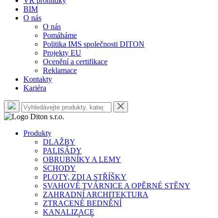
VR prohlídky
BIM
O nás
O nás
Pomáháme
Politika IMS společnosti DITON
Projekty EU
Ocenění a certifikace
Reklamace
Kontakty
Kariéra
Produkty
DLAŽBY
PALISÁDY
OBRUBNÍKY A LEMY
SCHODY
PLOTY, ZDI A STŘÍŠKY
SVAHOVÉ TVÁRNICE A OPĚRNÉ STĚNY
ZAHRADNÍ ARCHITEKTURA
ZTRACENÉ BEDNĚNÍ
KANALIZACE