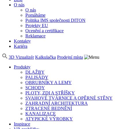
O nás
O nás
Pomáháme
Politika IMS společnosti DITON
Projekty EU
Ocenění a certifikace
Reklamace
Kontakty
Kariéra
3D Vizualizér
Kalkulačka
Prodejní místa
Produkty
DLAŽBY
PALISÁDY
OBRUBNÍKY A LEMY
SCHODY
PLOTY, ZDI A STŘÍŠKY
SVAHOVÉ TVÁRNICE A OPĚRNÉ STĚNY
ZAHRADNÍ ARCHITEKTURA
ZTRACENÉ BEDNĚNÍ
KANALIZACE
ATYPICKÉ VÝROBKY
Inspirace