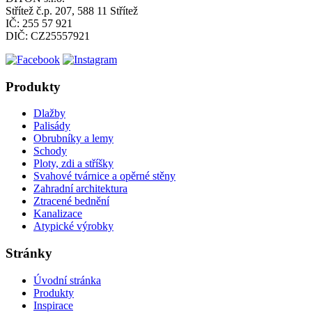
Střítež č.p. 207, 588 11 Střítež
IČ: 255 57 921
DIČ: CZ25557921
Produkty
Dlažby
Palisády
Obrubníky a lemy
Schody
Ploty, zdi a stříšky
Svahové tvárnice a opěrné stěny
Zahradní architektura
Ztracené bednění
Kanalizace
Atypické výrobky
Stránky
Úvodní stránka
Produkty
Inspirace