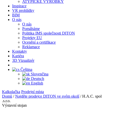
ATYPICKÉ VÝROBKY
Inspirace
VR prohlídky
BIM
O nás
O nás
Pomáháme
Politika IMS společnosti DITON
Projekty EU
Ocenění a certifikace
Reklamace
Kontakty
Kariéra
3D Vizualizér
Čeština
Slovenčina
Deutsch
English
Kalkulačka
Prodejní místa
Domů
/
Najděte prodejce DITON ve svém okolí
/
H.A.C. spol
.s.r.o.
Výstavní stojan