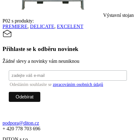
Výstavní stojan
P02 s produkty:
PREMIERE
,
DELICATE
,
EXCELENT
Přihlaste se k odběru novinek
Žádné slevy a novinky vám neuniknou
Odesláním souhlasíte se
zpracováním osobních údajů
podpora@diton.cz
+ 420 778 703 696
DITON s.r.o.