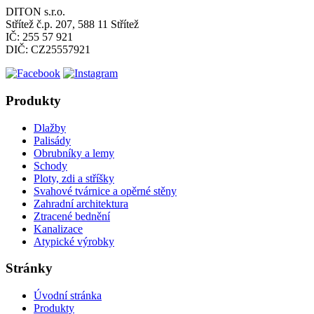
DITON s.r.o.
Střítež č.p. 207, 588 11 Střítež
IČ: 255 57 921
DIČ: CZ25557921
Produkty
Dlažby
Palisády
Obrubníky a lemy
Schody
Ploty, zdi a stříšky
Svahové tvárnice a opěrné stěny
Zahradní architektura
Ztracené bednění
Kanalizace
Atypické výrobky
Stránky
Úvodní stránka
Produkty