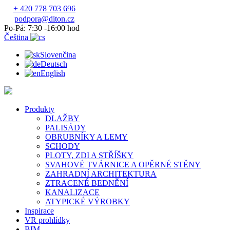
+ 420 778 703 696
podpora@diton.cz
Po-Pá: 7:30 -16:00 hod
Čeština
Slovenčina
Deutsch
English
Produkty
DLAŽBY
PALISÁDY
OBRUBNÍKY A LEMY
SCHODY
PLOTY, ZDI A STŘÍŠKY
SVAHOVÉ TVÁRNICE A OPĚRNÉ STĚNY
ZAHRADNÍ ARCHITEKTURA
ZTRACENÉ BEDNĚNÍ
KANALIZACE
ATYPICKÉ VÝROBKY
Inspirace
VR prohlídky
BIM