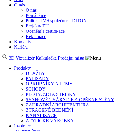
O nás
O nás
Pomáháme
Politika IMS společnosti DITON
Projekty EU
Ocenění a certifikace
Reklamace
Kontakty
Kariéra
3D Vizualizér
Kalkulačka
Prodejní místa
Produkty
DLAŽBY
PALISÁDY
OBRUBNÍKY A LEMY
SCHODY
PLOTY, ZDI A STŘÍŠKY
SVAHOVÉ TVÁRNICE A OPĚRNÉ STĚNY
ZAHRADNÍ ARCHITEKTURA
ZTRACENÉ BEDNĚNÍ
KANALIZACE
ATYPICKÉ VÝROBKY
Inspirace