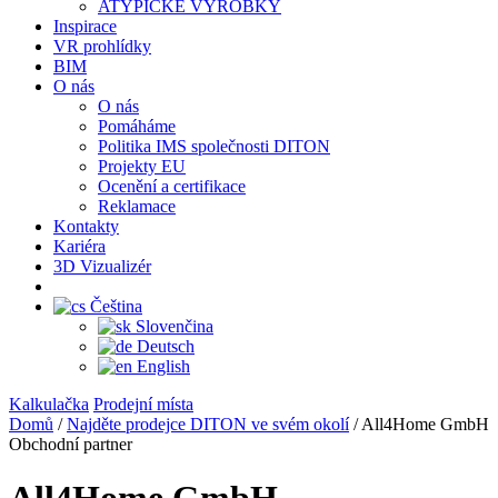
ATYPICKÉ VÝROBKY
Inspirace
VR prohlídky
BIM
O nás
O nás
Pomáháme
Politika IMS společnosti DITON
Projekty EU
Ocenění a certifikace
Reklamace
Kontakty
Kariéra
3D Vizualizér
Čeština
Slovenčina
Deutsch
English
Kalkulačka
Prodejní místa
Domů
/
Najděte prodejce DITON ve svém okolí
/
All4Home GmbH
Obchodní partner