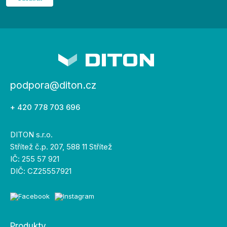
podpora@diton.cz
+ 420 778 703 696
DITON s.r.o.
Střítež č.p. 207, 588 11 Střítež
IČ: 255 57 921
DIČ: CZ25557921
Produkty