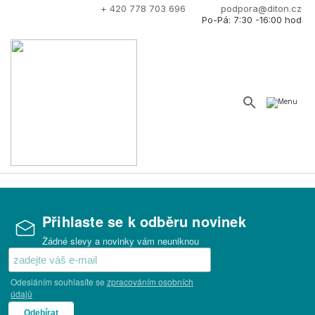
+ 420 778 703 696
podpora@diton.cz
Po-Pá: 7:30 -16:00 hod
Přihlaste se k odběru novinek
Žádné slevy a novinky vám neuniknou
Odesláním souhlasíte se
zpracováním osobních
údajů