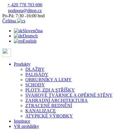
+ 420 778 703 696
podpora@diton.cz
Po-Pá: 7:30 -16:00 hod
Čeština
Slovenčina
Deutsch
English
Produkty
DLAŽBY
PALISÁDY
OBRUBNÍKY A LEMY
SCHODY
PLOTY, ZDI A STŘÍŠKY
SVAHOVÉ TVÁRNICE A OPĚRNÉ STĚNY
ZAHRADNÍ ARCHITEKTURA
ZTRACENÉ BEDNĚNÍ
KANALIZACE
ATYPICKÉ VÝROBKY
Inspirace
VR prohlídky