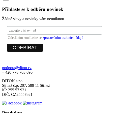
Přihlaste se k odběru novinek
Žádné slevy a novinky vám neuniknou
Odesláním souhlasíte se
zpracováním osobních údajů
podpora@diton.cz
+ 420 778 703 696
DITON s.r.o.
Střítež č.p. 207, 588 11 Střítež
IČ: 255 57 921
DIČ: CZ25557921
Produkty