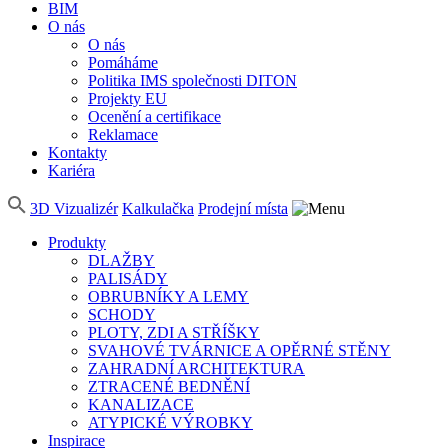
BIM
O nás
O nás
Pomáháme
Politika IMS společnosti DITON
Projekty EU
Ocenění a certifikace
Reklamace
Kontakty
Kariéra
3D Vizualizér
Kalkulačka
Prodejní místa
Produkty
DLAŽBY
PALISÁDY
OBRUBNÍKY A LEMY
SCHODY
PLOTY, ZDI A STŘÍŠKY
SVAHOVÉ TVÁRNICE A OPĚRNÉ STĚNY
ZAHRADNÍ ARCHITEKTURA
ZTRACENÉ BEDNĚNÍ
KANALIZACE
ATYPICKÉ VÝROBKY
Inspirace