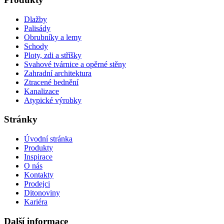
Dlažby
Palisády
Obrubníky a lemy
Schody
Ploty, zdi a stříšky
Svahové tvárnice a opěrné stěny
Zahradní architektura
Ztracené bednění
Kanalizace
Atypické výrobky
Stránky
Úvodní stránka
Produkty
Inspirace
O nás
Kontakty
Prodejci
Ditonoviny
Kariéra
Další informace