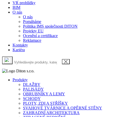
VR prohlídky
BIM
O nás
O nás
Pomáháme
Politika IMS společnosti DITON
Projekty EU
Ocenění a certifikace
Reklamace
Kontakty
Kariéra
Produkty
DLAŽBY
PALISÁDY
OBRUBNÍKY A LEMY
SCHODY
PLOTY, ZDI A STŘÍŠKY
SVAHOVÉ TVÁRNICE A OPĚRNÉ STĚNY
ZAHRADNÍ ARCHITEKTURA