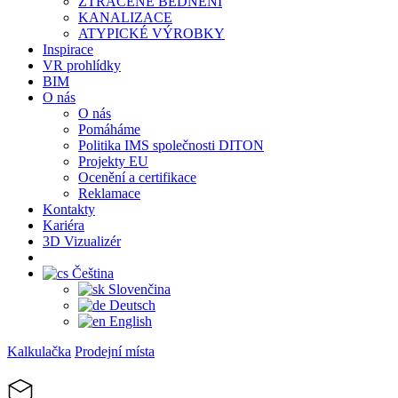
ZTRACENÉ BEDNĚNÍ
KANALIZACE
ATYPICKÉ VÝROBKY
Inspirace
VR prohlídky
BIM
O nás
O nás
Pomáháme
Politika IMS společnosti DITON
Projekty EU
Ocenění a certifikace
Reklamace
Kontakty
Kariéra
3D Vizualizér
Čeština
Slovenčina
Deutsch
English
Kalkulačka
Prodejní místa