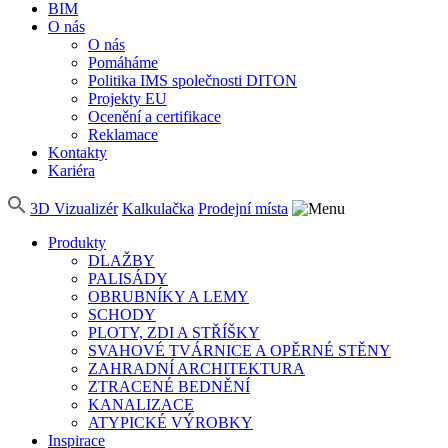
BIM
O nás
O nás
Pomáháme
Politika IMS společnosti DITON
Projekty EU
Ocenění a certifikace
Reklamace
Kontakty
Kariéra
3D Vizualizér
Kalkulačka
Prodejní místa
Produkty
DLAŽBY
PALISÁDY
OBRUBNÍKY A LEMY
SCHODY
PLOTY, ZDI A STŘÍŠKY
SVAHOVÉ TVÁRNICE A OPĚRNÉ STĚNY
ZAHRADNÍ ARCHITEKTURA
ZTRACENÉ BEDNĚNÍ
KANALIZACE
ATYPICKÉ VÝROBKY
Inspirace