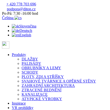
+ 420 778 703 696
podpora@diton.cz
Po-Pá: 7:30 -16:00 hod
Čeština
Slovenčina
Deutsch
English
Produkty
DLAŽBY
PALISÁDY
OBRUBNÍKY A LEMY
SCHODY
PLOTY, ZDI A STŘÍŠKY
SVAHOVÉ TVÁRNICE A OPĚRNÉ STĚNY
ZAHRADNÍ ARCHITEKTURA
ZTRACENÉ BEDNĚNÍ
KANALIZACE
ATYPICKÉ VÝROBKY
Inspirace
VR prohlídky