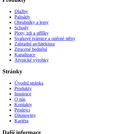
Dlažby
Palisády
Obrubníky a lemy
Schody
Ploty, zdi a stříšky
Svahové tvárnice a opěrné stěny
Zahradní architektura
Ztracené bednění
Kanalizace
Atypické výrobky
Stránky
Úvodní stránka
Produkty
Inspirace
O nás
Kontakty
Prodejci
Ditonoviny
Kariéra
Další informace