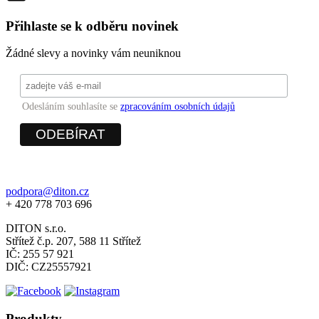
Přihlaste se k odběru novinek
Žádné slevy a novinky vám neuniknou
Odesláním souhlasíte se
zpracováním osobních údajů
podpora@diton.cz
+ 420 778 703 696
DITON s.r.o.
Střítež č.p. 207, 588 11 Střítež
IČ: 255 57 921
DIČ: CZ25557921
Produkty