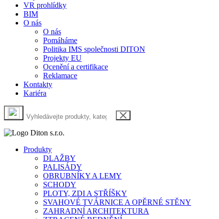
VR prohlídky
BIM
O nás
O nás
Pomáháme
Politika IMS společnosti DITON
Projekty EU
Ocenění a certifikace
Reklamace
Kontakty
Kariéra
Produkty
DLAŽBY
PALISÁDY
OBRUBNÍKY A LEMY
SCHODY
PLOTY, ZDI A STŘÍŠKY
SVAHOVÉ TVÁRNICE A OPĚRNÉ STĚNY
ZAHRADNÍ ARCHITEKTURA