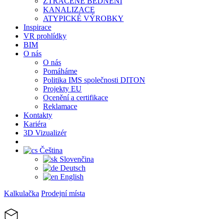
ZTRACENÉ BEDNĚNÍ
KANALIZACE
ATYPICKÉ VÝROBKY
Inspirace
VR prohlídky
BIM
O nás
O nás
Pomáháme
Politika IMS společnosti DITON
Projekty EU
Ocenění a certifikace
Reklamace
Kontakty
Kariéra
3D Vizualizér
Čeština
Slovenčina
Deutsch
English
Kalkulačka
Prodejní místa