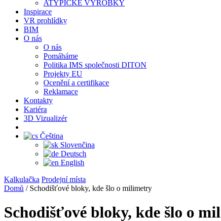
ATYPICKÉ VÝROBKY
Inspirace
VR prohlídky
BIM
O nás
O nás
Pomáháme
Politika IMS společnosti DITON
Projekty EU
Ocenění a certifikace
Reklamace
Kontakty
Kariéra
3D Vizualizér
Čeština
Slovenčina
Deutsch
English
Kalkulačka
Prodejní místa
Domů
/
Schodišťové bloky, kde šlo o milimetry
Schodišťové bloky, kde šlo o mi