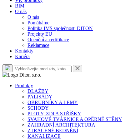
VR prohlídky
BIM
O nás
O nás
Pomáháme
Politika IMS společnosti DITON
Projekty EU
Ocenění a certifikace
Reklamace
Kontakty
Kariéra
Produkty
DLAŽBY
PALISÁDY
OBRUBNÍKY A LEMY
SCHODY
PLOTY, ZDI A STŘÍŠKY
SVAHOVÉ TVÁRNICE A OPĚRNÉ STĚNY
ZAHRADNÍ ARCHITEKTURA
ZTRACENÉ BEDNĚNÍ
KANALIZACE