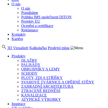
O nás
O nás
Pomáháme
Politika IMS společnosti DITON
Projekty EU
Ocenění a certifikace
Reklamace
Kontakty
Kariéra
3D Vizualizér
Kalkulačka
Prodejní místa
Produkty
DLAŽBY
PALISÁDY
OBRUBNÍKY A LEMY
SCHODY
PLOTY, ZDI A STŘÍŠKY
SVAHOVÉ TVÁRNICE A OPĚRNÉ STĚNY
ZAHRADNÍ ARCHITEKTURA
ZTRACENÉ BEDNĚNÍ
KANALIZACE
ATYPICKÉ VÝROBKY
Inspirace