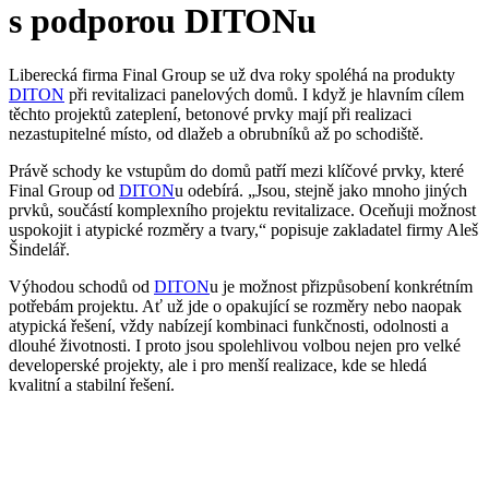
s podporou DITONu
Liberecká firma Final Group se už dva roky spoléhá na produkty
DITON
při revitalizaci panelových domů. I když je hlavním cílem
těchto projektů zateplení, betonové prvky mají při realizaci
nezastupitelné místo, od dlažeb a obrubníků až po schodiště.
Právě schody ke vstupům do domů patří mezi klíčové prvky, které
Final Group od
DITON
u odebírá. „Jsou, stejně jako mnoho jiných
prvků, součástí komplexního projektu revitalizace. Oceňuji možnost
uspokojit i atypické rozměry a tvary,“ popisuje zakladatel firmy Aleš
Šindelář.
Výhodou schodů od
DITON
u je možnost přizpůsobení konkrétním
potřebám projektu. Ať už jde o opakující se rozměry nebo naopak
atypická řešení, vždy nabízejí kombinaci funkčnosti, odolnosti a
dlouhé životnosti. I proto jsou spolehlivou volbou nejen pro velké
developerské projekty, ale i pro menší realizace, kde se hledá
kvalitní a stabilní řešení.