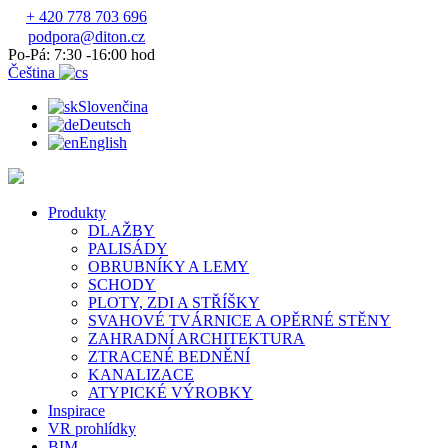
+ 420 778 703 696
podpora@diton.cz
Po-Pá: 7:30 -16:00 hod
Čeština
Slovenčina
Deutsch
English
Produkty
DLAŽBY
PALISÁDY
OBRUBNÍKY A LEMY
SCHODY
PLOTY, ZDI A STŘÍŠKY
SVAHOVÉ TVÁRNICE A OPĚRNÉ STĚNY
ZAHRADNÍ ARCHITEKTURA
ZTRACENÉ BEDNĚNÍ
KANALIZACE
ATYPICKÉ VÝROBKY
Inspirace
VR prohlídky
BIM