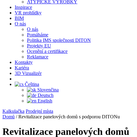
ATYPICKÉ VÝROBKY
Inspirace
VR prohlídky
BIM
O nás
O nás
Pomáháme
Politika IMS společnosti DITON
Projekty EU
Ocenění a certifikace
Reklamace
Kontakty
Kariéra
3D Vizualizér
Čeština
Slovenčina
Deutsch
English
Kalkulačka
Prodejní místa
Domů
/
Revitalizace panelových domů s podporou DITONu
Revitalizace panelových domů