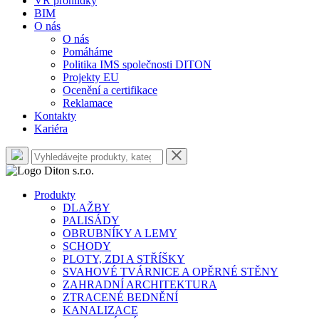
VR prohlídky
BIM
O nás
O nás
Pomáháme
Politika IMS společnosti DITON
Projekty EU
Ocenění a certifikace
Reklamace
Kontakty
Kariéra
Produkty
DLAŽBY
PALISÁDY
OBRUBNÍKY A LEMY
SCHODY
PLOTY, ZDI A STŘÍŠKY
SVAHOVÉ TVÁRNICE A OPĚRNÉ STĚNY
ZAHRADNÍ ARCHITEKTURA
ZTRACENÉ BEDNĚNÍ
KANALIZACE