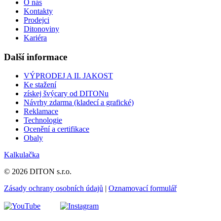
O nás
Kontakty
Prodejci
Ditonoviny
Kariéra
Další informace
VÝPRODEJ A II. JAKOST
Ke stažení
získej švýcary od DITONu
Návrhy zdarma (kladecí a grafické)
Reklamace
Technologie
Ocenění a certifikace
Obaly
Kalkulačka
© 2026 DITON s.r.o.
Zásady ochrany osobních údajů
|
Oznamovací formulář