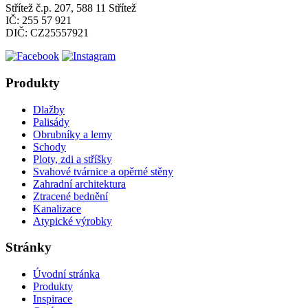
Střítež č.p. 207, 588 11 Střítež
IČ: 255 57 921
DIČ: CZ25557921
Produkty
Dlažby
Palisády
Obrubníky a lemy
Schody
Ploty, zdi a stříšky
Svahové tvárnice a opěrné stěny
Zahradní architektura
Ztracené bednění
Kanalizace
Atypické výrobky
Stránky
Úvodní stránka
Produkty
Inspirace