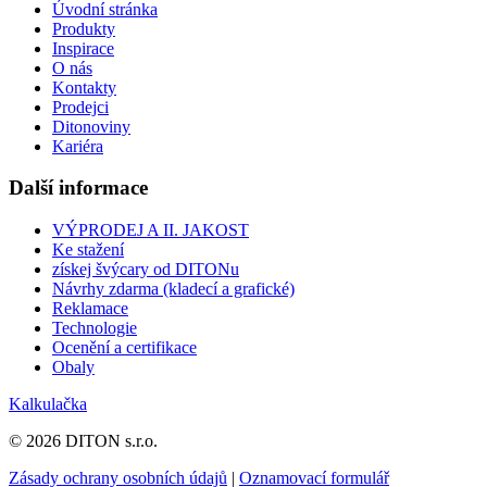
Úvodní stránka
Produkty
Inspirace
O nás
Kontakty
Prodejci
Ditonoviny
Kariéra
Další informace
VÝPRODEJ A II. JAKOST
Ke stažení
získej švýcary od DITONu
Návrhy zdarma (kladecí a grafické)
Reklamace
Technologie
Ocenění a certifikace
Obaly
Kalkulačka
© 2026 DITON s.r.o.
Zásady ochrany osobních údajů
|
Oznamovací formulář