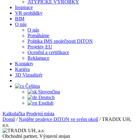
ATYPICKÉ VÝROBKY
Inspirace
VR prohlídky
BIM
O nás
O nás
Pomáháme
Politika IMS společnosti DITON
Projekty EU
Ocenění a certifikace
Reklamace
Kontakty
Kariéra
3D Vizualizér
Čeština
Slovenčina
Deutsch
English
Kalkulačka
Prodejní místa
Domů
/
Najděte prodejce DITON ve svém okolí
/
TRADIX UH,
a.s.
Obchodní partner, Výstavní stojan