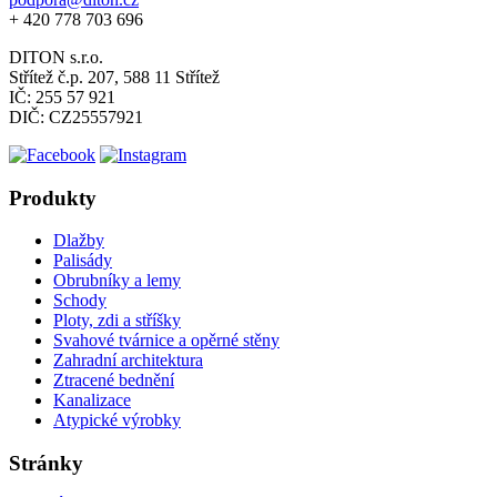
+ 420 778 703 696
DITON s.r.o.
Střítež č.p. 207, 588 11 Střítež
IČ: 255 57 921
DIČ: CZ25557921
Produkty
Dlažby
Palisády
Obrubníky a lemy
Schody
Ploty, zdi a stříšky
Svahové tvárnice a opěrné stěny
Zahradní architektura
Ztracené bednění
Kanalizace
Atypické výrobky
Stránky