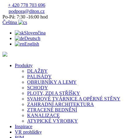
+ 420 778 703 696
podpora@diton.cz
Po-Pá: 7:30 -16:00 hod
Čeština
Slovenčina
Deutsch
English
Produkty
DLAŽBY
PALISÁDY
OBRUBNÍKY A LEMY
SCHODY
PLOTY, ZDI A STŘÍŠKY
SVAHOVÉ TVÁRNICE A OPĚRNÉ STĚNY
ZAHRADNÍ ARCHITEKTURA
ZTRACENÉ BEDNĚNÍ
KANALIZACE
ATYPICKÉ VÝROBKY
Inspirace
VR prohlídky
BIM