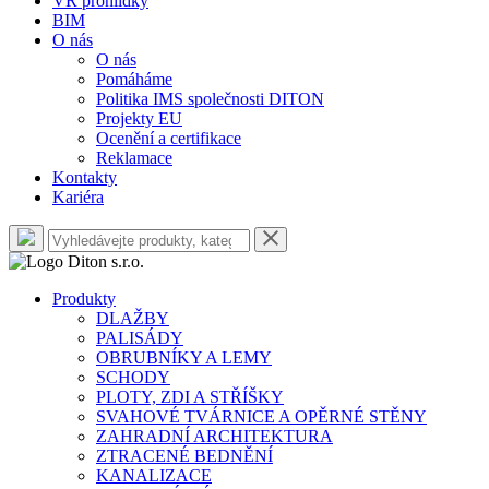
VR prohlídky
BIM
O nás
O nás
Pomáháme
Politika IMS společnosti DITON
Projekty EU
Ocenění a certifikace
Reklamace
Kontakty
Kariéra
Produkty
DLAŽBY
PALISÁDY
OBRUBNÍKY A LEMY
SCHODY
PLOTY, ZDI A STŘÍŠKY
SVAHOVÉ TVÁRNICE A OPĚRNÉ STĚNY
ZAHRADNÍ ARCHITEKTURA
ZTRACENÉ BEDNĚNÍ
KANALIZACE