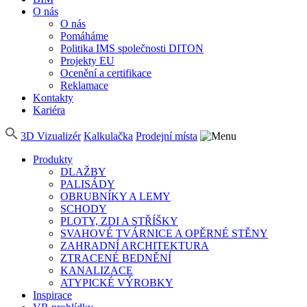
O nás
O nás
Pomáháme
Politika IMS společnosti DITON
Projekty EU
Ocenění a certifikace
Reklamace
Kontakty
Kariéra
3D Vizualizér
Kalkulačka
Prodejní místa
Produkty
DLAŽBY
PALISÁDY
OBRUBNÍKY A LEMY
SCHODY
PLOTY, ZDI A STŘÍŠKY
SVAHOVÉ TVÁRNICE A OPĚRNÉ STĚNY
ZAHRADNÍ ARCHITEKTURA
ZTRACENÉ BEDNĚNÍ
KANALIZACE
ATYPICKÉ VÝROBKY
Inspirace