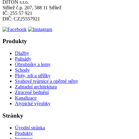
DITON s.r.o.
Střítež č.p. 207, 588 11 Střítež
IČ: 255 57 921
DIČ: CZ25557921
Produkty
Dlažby
Palisády
Obrubníky a lemy
Schody
Ploty, zdi a stříšky
Svahové tvárnice a opěrné stěny
Zahradní architektura
Ztracené bednění
Kanalizace
Atypické výrobky
Stránky
Úvodní stránka
Produkty
Inspirace