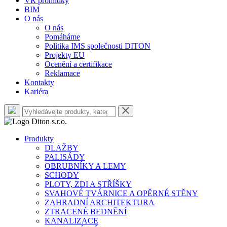
VR prohlídky
BIM
O nás
O nás
Pomáháme
Politika IMS společnosti DITON
Projekty EU
Ocenění a certifikace
Reklamace
Kontakty
Kariéra
Produkty
DLAŽBY
PALISÁDY
OBRUBNÍKY A LEMY
SCHODY
PLOTY, ZDI A STŘÍŠKY
SVAHOVÉ TVÁRNICE A OPĚRNÉ STĚNY
ZAHRADNÍ ARCHITEKTURA
ZTRACENÉ BEDNĚNÍ
KANALIZACE