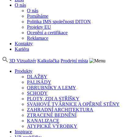
O nás
O nás
Pomáháme
Politika IMS společnosti DITON
Projekty EU
Ocenění a certifikace
Reklamace
Kontakty
Kariéra
3D Vizualizér
Kalkulačka
Prodejní místa
Produkty
DLAŽBY
PALISÁDY
OBRUBNÍKY A LEMY
SCHODY
PLOTY, ZDI A STŘÍŠKY
SVAHOVÉ TVÁRNICE A OPĚRNÉ STĚNY
ZAHRADNÍ ARCHITEKTURA
ZTRACENÉ BEDNĚNÍ
KANALIZACE
ATYPICKÉ VÝROBKY
Inspirace