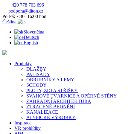
+ 420 778 703 696
podpora@diton.cz
Po-Pá: 7:30 -16:00 hod
Čeština
Slovenčina
Deutsch
English
Produkty
DLAŽBY
PALISÁDY
OBRUBNÍKY A LEMY
SCHODY
PLOTY, ZDI A STŘÍŠKY
SVAHOVÉ TVÁRNICE A OPĚRNÉ STĚNY
ZAHRADNÍ ARCHITEKTURA
ZTRACENÉ BEDNĚNÍ
KANALIZACE
ATYPICKÉ VÝROBKY
Inspirace
VR prohlídky
BIM