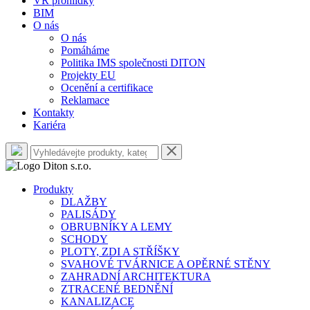
VR prohlídky
BIM
O nás
O nás
Pomáháme
Politika IMS společnosti DITON
Projekty EU
Ocenění a certifikace
Reklamace
Kontakty
Kariéra
Produkty
DLAŽBY
PALISÁDY
OBRUBNÍKY A LEMY
SCHODY
PLOTY, ZDI A STŘÍŠKY
SVAHOVÉ TVÁRNICE A OPĚRNÉ STĚNY
ZAHRADNÍ ARCHITEKTURA
ZTRACENÉ BEDNĚNÍ
KANALIZACE