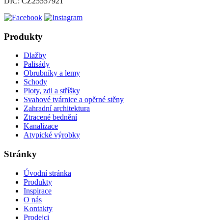
DIČ: CZ25557921
Produkty
Dlažby
Palisády
Obrubníky a lemy
Schody
Ploty, zdi a stříšky
Svahové tvárnice a opěrné stěny
Zahradní architektura
Ztracené bednění
Kanalizace
Atypické výrobky
Stránky
Úvodní stránka
Produkty
Inspirace
O nás
Kontakty
Prodejci