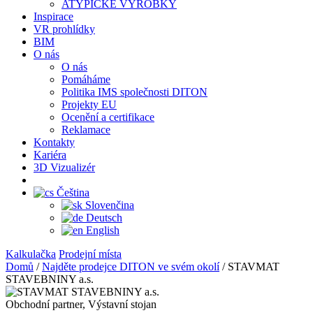
ATYPICKÉ VÝROBKY
Inspirace
VR prohlídky
BIM
O nás
O nás
Pomáháme
Politika IMS společnosti DITON
Projekty EU
Ocenění a certifikace
Reklamace
Kontakty
Kariéra
3D Vizualizér
Čeština
Slovenčina
Deutsch
English
Kalkulačka
Prodejní místa
Domů
/
Najděte prodejce DITON ve svém okolí
/
STAVMAT
STAVEBNINY a.s.
Obchodní partner, Výstavní stojan