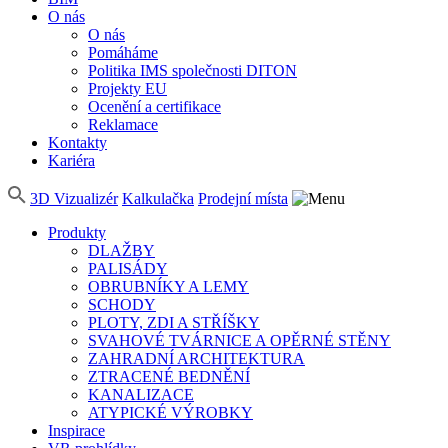
O nás
O nás
Pomáháme
Politika IMS společnosti DITON
Projekty EU
Ocenění a certifikace
Reklamace
Kontakty
Kariéra
3D Vizualizér
Kalkulačka
Prodejní místa
Produkty
DLAŽBY
PALISÁDY
OBRUBNÍKY A LEMY
SCHODY
PLOTY, ZDI A STŘÍŠKY
SVAHOVÉ TVÁRNICE A OPĚRNÉ STĚNY
ZAHRADNÍ ARCHITEKTURA
ZTRACENÉ BEDNĚNÍ
KANALIZACE
ATYPICKÉ VÝROBKY
Inspirace