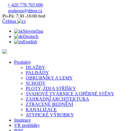
+ 420 778 703 696
podpora@diton.cz
Po-Pá: 7:30 -16:00 hod
Čeština
Slovenčina
Deutsch
English
Produkty
DLAŽBY
PALISÁDY
OBRUBNÍKY A LEMY
SCHODY
PLOTY, ZDI A STŘÍŠKY
SVAHOVÉ TVÁRNICE A OPĚRNÉ STĚNY
ZAHRADNÍ ARCHITEKTURA
ZTRACENÉ BEDNĚNÍ
KANALIZACE
ATYPICKÉ VÝROBKY
Inspirace
VR prohlídky
BIM