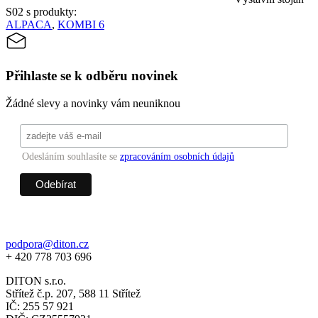
S02 s produkty:
ALPACA
,
KOMBI 6
Přihlaste se k odběru novinek
Žádné slevy a novinky vám neuniknou
Odesláním souhlasíte se
zpracováním osobních údajů
podpora@diton.cz
+ 420 778 703 696
DITON s.r.o.
Střítež č.p. 207, 588 11 Střítež
IČ: 255 57 921