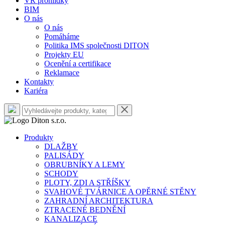
VR prohlídky
BIM
O nás
O nás
Pomáháme
Politika IMS společnosti DITON
Projekty EU
Ocenění a certifikace
Reklamace
Kontakty
Kariéra
Produkty
DLAŽBY
PALISÁDY
OBRUBNÍKY A LEMY
SCHODY
PLOTY, ZDI A STŘÍŠKY
SVAHOVÉ TVÁRNICE A OPĚRNÉ STĚNY
ZAHRADNÍ ARCHITEKTURA
ZTRACENÉ BEDNĚNÍ
KANALIZACE