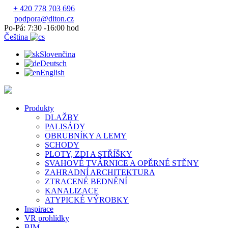
+ 420 778 703 696
podpora@diton.cz
Po-Pá: 7:30 -16:00 hod
Čeština
Slovenčina
Deutsch
English
Produkty
DLAŽBY
PALISÁDY
OBRUBNÍKY A LEMY
SCHODY
PLOTY, ZDI A STŘÍŠKY
SVAHOVÉ TVÁRNICE A OPĚRNÉ STĚNY
ZAHRADNÍ ARCHITEKTURA
ZTRACENÉ BEDNĚNÍ
KANALIZACE
ATYPICKÉ VÝROBKY
Inspirace
VR prohlídky
BIM