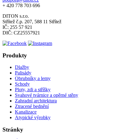
+ 420 778 703 696
DITON s.r.o.
Střítež č.p. 207, 588 11 Střítež
IČ: 255 57 921
DIČ: CZ25557921
Produkty
Dlažby
Palisády
Obrubníky a lemy
Schody
Ploty, zdi a stříšky
Svahové tvárnice a opěrné stěny
Zahradní architektura
Ztracené bednění
Kanalizace
Atypické výrobky
Stránky