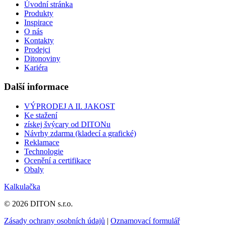
Úvodní stránka
Produkty
Inspirace
O nás
Kontakty
Prodejci
Ditonoviny
Kariéra
Další informace
VÝPRODEJ A II. JAKOST
Ke stažení
získej švýcary od DITONu
Návrhy zdarma (kladecí a grafické)
Reklamace
Technologie
Ocenění a certifikace
Obaly
Kalkulačka
© 2026 DITON s.r.o.
Zásady ochrany osobních údajů
|
Oznamovací formulář