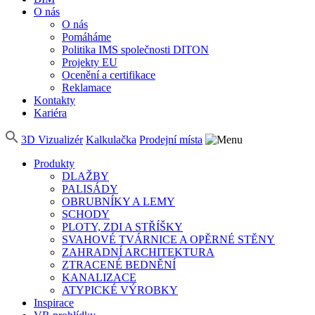
O nás
O nás
Pomáháme
Politika IMS společnosti DITON
Projekty EU
Ocenění a certifikace
Reklamace
Kontakty
Kariéra
3D Vizualizér
Kalkulačka
Prodejní místa
Produkty
DLAŽBY
PALISÁDY
OBRUBNÍKY A LEMY
SCHODY
PLOTY, ZDI A STŘÍŠKY
SVAHOVÉ TVÁRNICE A OPĚRNÉ STĚNY
ZAHRADNÍ ARCHITEKTURA
ZTRACENÉ BEDNĚNÍ
KANALIZACE
ATYPICKÉ VÝROBKY
Inspirace