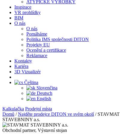
ATYPICKÉ VÝROBKY
Inspirace
VR prohlídky
BIM
O nás
O nás
Pomáháme
Politika IMS společnosti DITON
Projekty EU
Ocenění a certifikace
Reklamace
Kontakty
Kariéra
3D Vizualizér
Čeština
Slovenčina
Deutsch
English
Kalkulačka
Prodejní místa
Domů
/
Najděte prodejce DITON ve svém okolí
/
STAVMAT
STAVEBNINY a.s.
Obchodní partner, Výstavní stojan