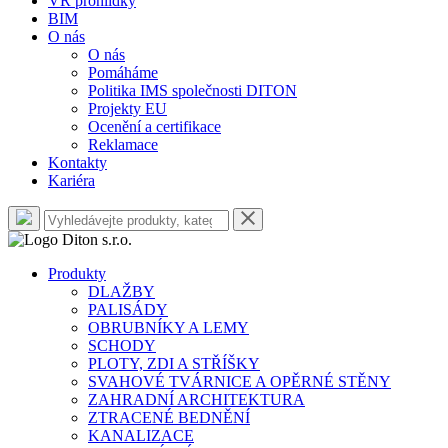
VR prohlídky
BIM
O nás
O nás
Pomáháme
Politika IMS společnosti DITON
Projekty EU
Ocenění a certifikace
Reklamace
Kontakty
Kariéra
Produkty
DLAŽBY
PALISÁDY
OBRUBNÍKY A LEMY
SCHODY
PLOTY, ZDI A STŘÍŠKY
SVAHOVÉ TVÁRNICE A OPĚRNÉ STĚNY
ZAHRADNÍ ARCHITEKTURA
ZTRACENÉ BEDNĚNÍ
KANALIZACE