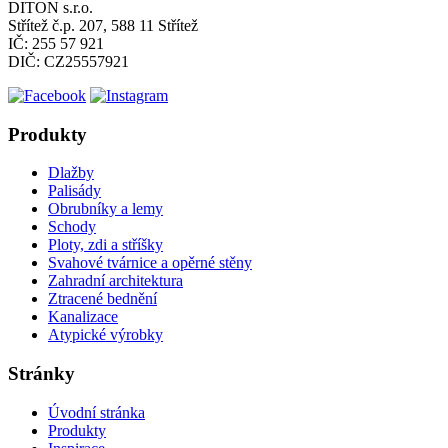
DITON s.r.o.
Střítež č.p. 207, 588 11 Střítež
IČ: 255 57 921
DIČ: CZ25557921
Produkty
Dlažby
Palisády
Obrubníky a lemy
Schody
Ploty, zdi a stříšky
Svahové tvárnice a opěrné stěny
Zahradní architektura
Ztracené bednění
Kanalizace
Atypické výrobky
Stránky
Úvodní stránka
Produkty