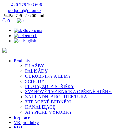
+ 420 778 703 696
podpora@diton.cz
Po-Pá: 7:30 -16:00 hod
Čeština
Slovenčina
Deutsch
English
Produkty
DLAŽBY
PALISÁDY
OBRUBNÍKY A LEMY
SCHODY
PLOTY, ZDI A STŘÍŠKY
SVAHOVÉ TVÁRNICE A OPĚRNÉ STĚNY
ZAHRADNÍ ARCHITEKTURA
ZTRACENÉ BEDNĚNÍ
KANALIZACE
ATYPICKÉ VÝROBKY
Inspirace
VR prohlídky
BIM