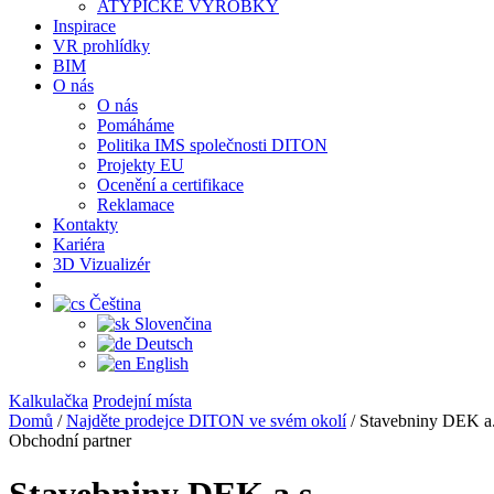
ATYPICKÉ VÝROBKY
Inspirace
VR prohlídky
BIM
O nás
O nás
Pomáháme
Politika IMS společnosti DITON
Projekty EU
Ocenění a certifikace
Reklamace
Kontakty
Kariéra
3D Vizualizér
Čeština
Slovenčina
Deutsch
English
Kalkulačka
Prodejní místa
Domů
/
Najděte prodejce DITON ve svém okolí
/
Stavebniny DEK a.
Obchodní partner