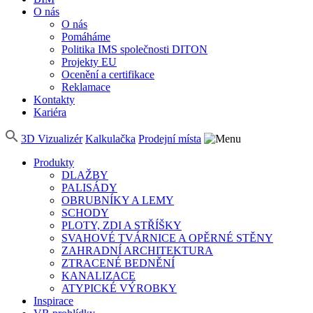
O nás
O nás
Pomáháme
Politika IMS společnosti DITON
Projekty EU
Ocenění a certifikace
Reklamace
Kontakty
Kariéra
3D Vizualizér
Kalkulačka
Prodejní místa
Produkty
DLAŽBY
PALISÁDY
OBRUBNÍKY A LEMY
SCHODY
PLOTY, ZDI A STŘÍŠKY
SVAHOVÉ TVÁRNICE A OPĚRNÉ STĚNY
ZAHRADNÍ ARCHITEKTURA
ZTRACENÉ BEDNĚNÍ
KANALIZACE
ATYPICKÉ VÝROBKY
Inspirace