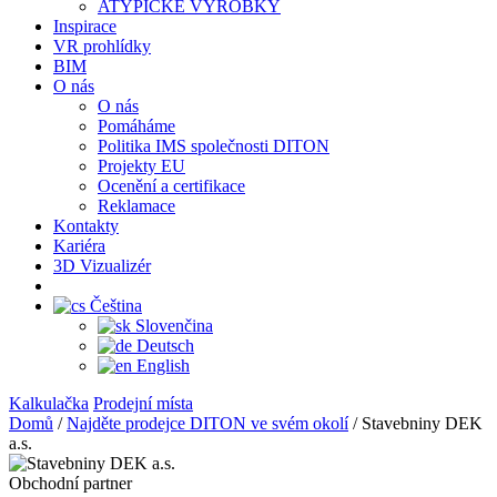
ATYPICKÉ VÝROBKY
Inspirace
VR prohlídky
BIM
O nás
O nás
Pomáháme
Politika IMS společnosti DITON
Projekty EU
Ocenění a certifikace
Reklamace
Kontakty
Kariéra
3D Vizualizér
Čeština
Slovenčina
Deutsch
English
Kalkulačka
Prodejní místa
Domů
/
Najděte prodejce DITON ve svém okolí
/
Stavebniny DEK
a.s.
Obchodní partner