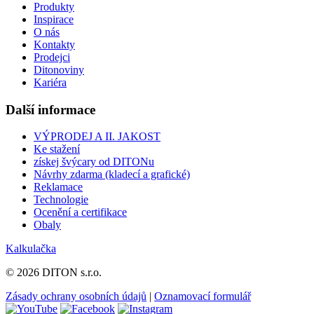
Produkty
Inspirace
O nás
Kontakty
Prodejci
Ditonoviny
Kariéra
Další informace
VÝPRODEJ A II. JAKOST
Ke stažení
získej švýcary od DITONu
Návrhy zdarma (kladecí a grafické)
Reklamace
Technologie
Ocenění a certifikace
Obaly
Kalkulačka
© 2026 DITON s.r.o.
Zásady ochrany osobních údajů
|
Oznamovací formulář