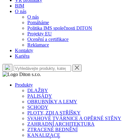
VR prohlídky
BIM
O nás
O nás
Pomáháme
Politika IMS společnosti DITON
Projekty EU
Ocenění a certifikace
Reklamace
Kontakty
Kariéra
Produkty
DLAŽBY
PALISÁDY
OBRUBNÍKY A LEMY
SCHODY
PLOTY, ZDI A STŘÍŠKY
SVAHOVÉ TVÁRNICE A OPĚRNÉ STĚNY
ZAHRADNÍ ARCHITEKTURA
ZTRACENÉ BEDNĚNÍ
KANALIZACE