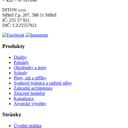
+ 420 778 703 696
DITON s.r.o.
Střítež č.p. 207, 588 11 Střítež
IČ: 255 57 921
DIČ: CZ25557921
Produkty
Dlažby
Palisády
Obrubníky a lemy
Schody
Ploty, zdi a stříšky
Svahové tvárnice a opěrné stěny
Zahradní architektura
Ztracené bednění
Kanalizace
Atypické výrobky
Stránky
Úvodní stránka