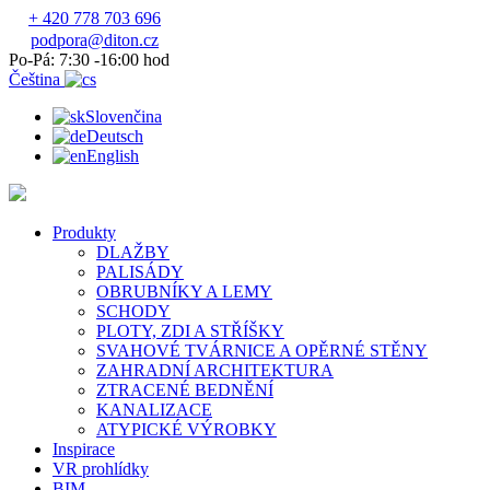
+ 420 778 703 696
podpora@diton.cz
Po-Pá: 7:30 -16:00 hod
Čeština
Slovenčina
Deutsch
English
Produkty
DLAŽBY
PALISÁDY
OBRUBNÍKY A LEMY
SCHODY
PLOTY, ZDI A STŘÍŠKY
SVAHOVÉ TVÁRNICE A OPĚRNÉ STĚNY
ZAHRADNÍ ARCHITEKTURA
ZTRACENÉ BEDNĚNÍ
KANALIZACE
ATYPICKÉ VÝROBKY
Inspirace
VR prohlídky
BIM