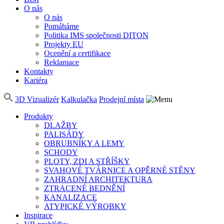
O nás
O nás
Pomáháme
Politika IMS společnosti DITON
Projekty EU
Ocenění a certifikace
Reklamace
Kontakty
Kariéra
3D Vizualizér
Kalkulačka
Prodejní místa
Produkty
DLAŽBY
PALISÁDY
OBRUBNÍKY A LEMY
SCHODY
PLOTY, ZDI A STŘÍŠKY
SVAHOVÉ TVÁRNICE A OPĚRNÉ STĚNY
ZAHRADNÍ ARCHITEKTURA
ZTRACENÉ BEDNĚNÍ
KANALIZACE
ATYPICKÉ VÝROBKY
Inspirace