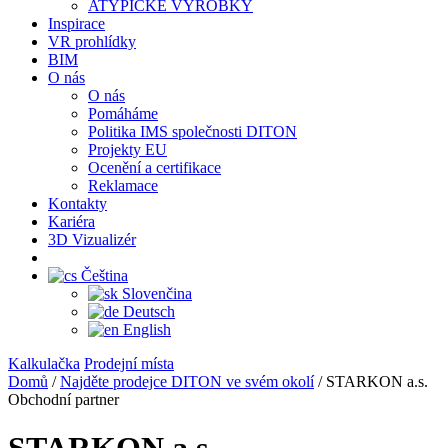
ATYPICKÉ VÝROBKY
Inspirace
VR prohlídky
BIM
O nás
O nás
Pomáháme
Politika IMS společnosti DITON
Projekty EU
Ocenění a certifikace
Reklamace
Kontakty
Kariéra
3D Vizualizér
Čeština
Slovenčina
Deutsch
English
Kalkulačka
Prodejní místa
Domů
/
Najděte prodejce DITON ve svém okolí
/
STARKON a.s.
Obchodní partner