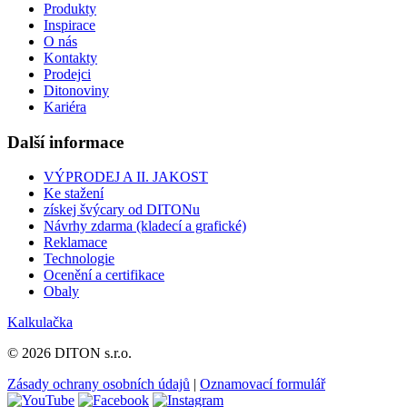
Produkty
Inspirace
O nás
Kontakty
Prodejci
Ditonoviny
Kariéra
Další informace
VÝPRODEJ A II. JAKOST
Ke stažení
získej švýcary od DITONu
Návrhy zdarma (kladecí a grafické)
Reklamace
Technologie
Ocenění a certifikace
Obaly
Kalkulačka
© 2026 DITON s.r.o.
Zásady ochrany osobních údajů
|
Oznamovací formulář