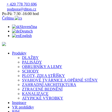
+ 420 778 703 696
podpora@diton.cz
Po-Pá: 7:30 -16:00 hod
Čeština
Slovenčina
Deutsch
English
Produkty
DLAŽBY
PALISÁDY
OBRUBNÍKY A LEMY
SCHODY
PLOTY, ZDI A STŘÍŠKY
SVAHOVÉ TVÁRNICE A OPĚRNÉ STĚNY
ZAHRADNÍ ARCHITEKTURA
ZTRACENÉ BEDNĚNÍ
KANALIZACE
ATYPICKÉ VÝROBKY
Inspirace
VR prohlídky
BIM