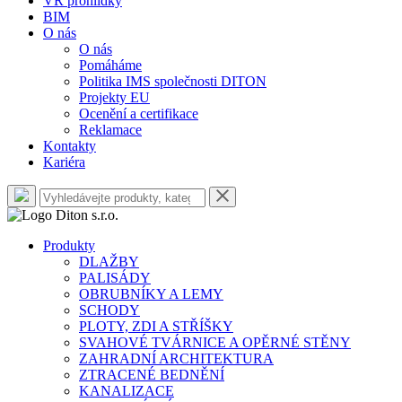
VR prohlídky
BIM
O nás
O nás
Pomáháme
Politika IMS společnosti DITON
Projekty EU
Ocenění a certifikace
Reklamace
Kontakty
Kariéra
Produkty
DLAŽBY
PALISÁDY
OBRUBNÍKY A LEMY
SCHODY
PLOTY, ZDI A STŘÍŠKY
SVAHOVÉ TVÁRNICE A OPĚRNÉ STĚNY
ZAHRADNÍ ARCHITEKTURA
ZTRACENÉ BEDNĚNÍ
KANALIZACE