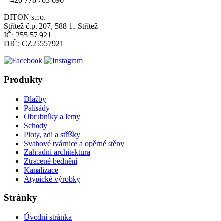
+ 420 778 703 696
DITON s.r.o.
Střítež č.p. 207, 588 11 Střítež
IČ: 255 57 921
DIČ: CZ25557921
Produkty
Dlažby
Palisády
Obrubníky a lemy
Schody
Ploty, zdi a stříšky
Svahové tvárnice a opěrné stěny
Zahradní architektura
Ztracené bednění
Kanalizace
Atypické výrobky
Stránky
Úvodní stránka