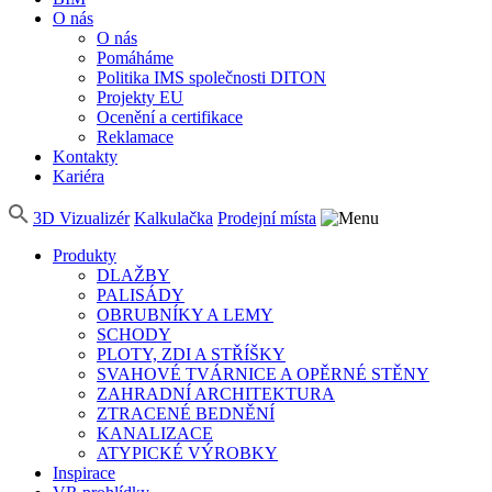
O nás
O nás
Pomáháme
Politika IMS společnosti DITON
Projekty EU
Ocenění a certifikace
Reklamace
Kontakty
Kariéra
3D Vizualizér
Kalkulačka
Prodejní místa
Produkty
DLAŽBY
PALISÁDY
OBRUBNÍKY A LEMY
SCHODY
PLOTY, ZDI A STŘÍŠKY
SVAHOVÉ TVÁRNICE A OPĚRNÉ STĚNY
ZAHRADNÍ ARCHITEKTURA
ZTRACENÉ BEDNĚNÍ
KANALIZACE
ATYPICKÉ VÝROBKY
Inspirace