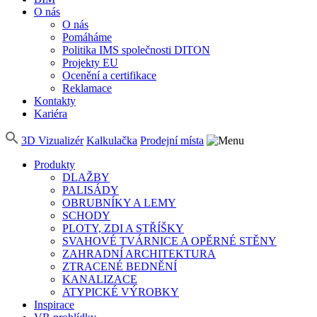
O nás
O nás
Pomáháme
Politika IMS společnosti DITON
Projekty EU
Ocenění a certifikace
Reklamace
Kontakty
Kariéra
3D Vizualizér
Kalkulačka
Prodejní místa
Produkty
DLAŽBY
PALISÁDY
OBRUBNÍKY A LEMY
SCHODY
PLOTY, ZDI A STŘÍŠKY
SVAHOVÉ TVÁRNICE A OPĚRNÉ STĚNY
ZAHRADNÍ ARCHITEKTURA
ZTRACENÉ BEDNĚNÍ
KANALIZACE
ATYPICKÉ VÝROBKY
Inspirace