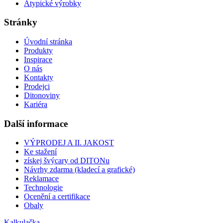
Atypické výrobky
Stránky
Úvodní stránka
Produkty
Inspirace
O nás
Kontakty
Prodejci
Ditonoviny
Kariéra
Další informace
VÝPRODEJ A II. JAKOST
Ke stažení
získej švýcary od DITONu
Návrhy zdarma (kladecí a grafické)
Reklamace
Technologie
Ocenění a certifikace
Obaly
Kalkulačka