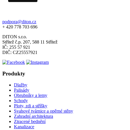
podpora@diton.cz
+ 420 778 703 696
DITON s.r.o.
Střítež č.p. 207, 588 11 Střítež
IČ: 255 57 921
DIČ: CZ25557921
Produkty
Dlažby
Palisády
Obrubníky a lemy
Schody
Ploty, zdi a stříšky
Svahové tvárnice a opěrné stěny
Zahradní architektura
Ztracené bednění
Kanalizace