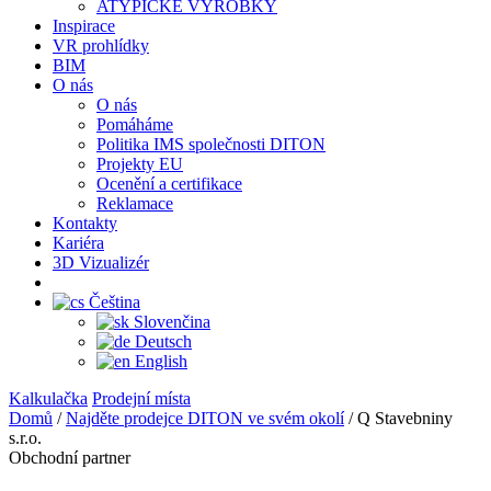
ATYPICKÉ VÝROBKY
Inspirace
VR prohlídky
BIM
O nás
O nás
Pomáháme
Politika IMS společnosti DITON
Projekty EU
Ocenění a certifikace
Reklamace
Kontakty
Kariéra
3D Vizualizér
Čeština
Slovenčina
Deutsch
English
Kalkulačka
Prodejní místa
Domů
/
Najděte prodejce DITON ve svém okolí
/
Q Stavebniny
s.r.o.
Obchodní partner