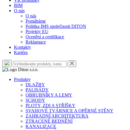
VR prohlídky
BIM
O nás
O nás
Pomáháme
Politika IMS společnosti DITON
Projekty EU
Ocenění a certifikace
Reklamace
Kontakty
Kariéra
Produkty
DLAŽBY
PALISÁDY
OBRUBNÍKY A LEMY
SCHODY
PLOTY, ZDI A STŘÍŠKY
SVAHOVÉ TVÁRNICE A OPĚRNÉ STĚNY
ZAHRADNÍ ARCHITEKTURA
ZTRACENÉ BEDNĚNÍ
KANALIZACE