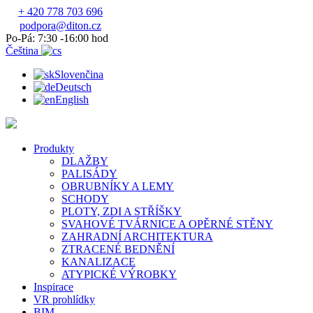
+ 420 778 703 696
podpora@diton.cz
Po-Pá: 7:30 -16:00 hod
Čeština
Slovenčina
Deutsch
English
Produkty
DLAŽBY
PALISÁDY
OBRUBNÍKY A LEMY
SCHODY
PLOTY, ZDI A STŘÍŠKY
SVAHOVÉ TVÁRNICE A OPĚRNÉ STĚNY
ZAHRADNÍ ARCHITEKTURA
ZTRACENÉ BEDNĚNÍ
KANALIZACE
ATYPICKÉ VÝROBKY
Inspirace
VR prohlídky
BIM