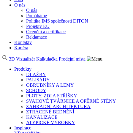
O nás
O nás
Pomáháme
Politika IMS společnosti DITON
Projekty EU
Ocenění a certifikace
Reklamace
Kontakty
Kariéra
3D Vizualizér
Kalkulačka
Prodejní místa
Produkty
DLAŽBY
PALISÁDY
OBRUBNÍKY A LEMY
SCHODY
PLOTY, ZDI A STŘÍŠKY
SVAHOVÉ TVÁRNICE A OPĚRNÉ STĚNY
ZAHRADNÍ ARCHITEKTURA
ZTRACENÉ BEDNĚNÍ
KANALIZACE
ATYPICKÉ VÝROBKY
Inspirace