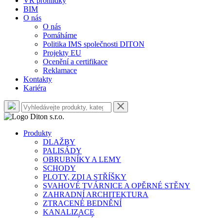
VR prohlídky
BIM
O nás
O nás
Pomáháme
Politika IMS společnosti DITON
Projekty EU
Ocenění a certifikace
Reklamace
Kontakty
Kariéra
Produkty
DLAŽBY
PALISÁDY
OBRUBNÍKY A LEMY
SCHODY
PLOTY, ZDI A STŘÍŠKY
SVAHOVÉ TVÁRNICE A OPĚRNÉ STĚNY
ZAHRADNÍ ARCHITEKTURA
ZTRACENÉ BEDNĚNÍ
KANALIZACE