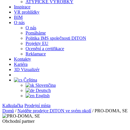
ATYPICKÉ VÝROBKY
Inspirace
VR prohlídky
BIM
O nás
O nás
Pomáháme
Politika IMS společnosti DITON
Projekty EU
Ocenění a certifikace
Reklamace
Kontakty
Kariéra
3D Vizualizér
Čeština
Slovenčina
Deutsch
English
Kalkulačka
Prodejní místa
Domů
/
Najděte prodejce DITON ve svém okolí
/
PRO-DOMA, SE
Obchodní partner