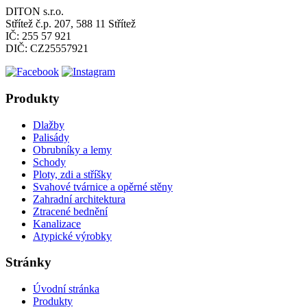
DITON s.r.o.
Střítež č.p. 207, 588 11 Střítež
IČ: 255 57 921
DIČ: CZ25557921
Produkty
Dlažby
Palisády
Obrubníky a lemy
Schody
Ploty, zdi a stříšky
Svahové tvárnice a opěrné stěny
Zahradní architektura
Ztracené bednění
Kanalizace
Atypické výrobky
Stránky
Úvodní stránka
Produkty