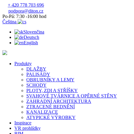
+ 420 778 703 696
podpora@diton.cz
Po-Pá: 7:30 -16:00 hod
Čeština
Slovenčina
Deutsch
English
Produkty
DLAŽBY
PALISÁDY
OBRUBNÍKY A LEMY
SCHODY
PLOTY, ZDI A STŘÍŠKY
SVAHOVÉ TVÁRNICE A OPĚRNÉ STĚNY
ZAHRADNÍ ARCHITEKTURA
ZTRACENÉ BEDNĚNÍ
KANALIZACE
ATYPICKÉ VÝROBKY
Inspirace
VR prohlídky
BIM