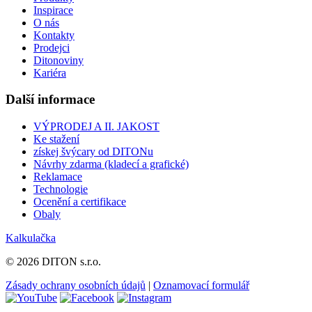
Inspirace
O nás
Kontakty
Prodejci
Ditonoviny
Kariéra
Další informace
VÝPRODEJ A II. JAKOST
Ke stažení
získej švýcary od DITONu
Návrhy zdarma (kladecí a grafické)
Reklamace
Technologie
Ocenění a certifikace
Obaly
Kalkulačka
© 2026 DITON s.r.o.
Zásady ochrany osobních údajů
|
Oznamovací formulář