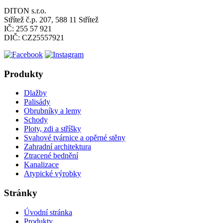
DITON s.r.o.
Střítež č.p. 207, 588 11 Střítež
IČ: 255 57 921
DIČ: CZ25557921
Produkty
Dlažby
Palisády
Obrubníky a lemy
Schody
Ploty, zdi a stříšky
Svahové tvárnice a opěrné stěny
Zahradní architektura
Ztracené bednění
Kanalizace
Atypické výrobky
Stránky
Úvodní stránka
Produkty