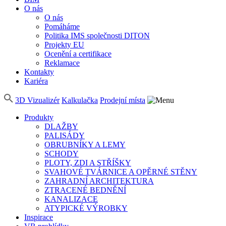
O nás
O nás
Pomáháme
Politika IMS společnosti DITON
Projekty EU
Ocenění a certifikace
Reklamace
Kontakty
Kariéra
3D Vizualizér
Kalkulačka
Prodejní místa
Produkty
DLAŽBY
PALISÁDY
OBRUBNÍKY A LEMY
SCHODY
PLOTY, ZDI A STŘÍŠKY
SVAHOVÉ TVÁRNICE A OPĚRNÉ STĚNY
ZAHRADNÍ ARCHITEKTURA
ZTRACENÉ BEDNĚNÍ
KANALIZACE
ATYPICKÉ VÝROBKY
Inspirace