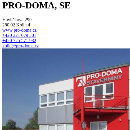
PRO-DOMA, SE
Havlíčkova 290
280 02 Kolín 4
www.pro-doma.cz
+420 321 679 301
+420 725 571 932
kolin@pro-doma.cz