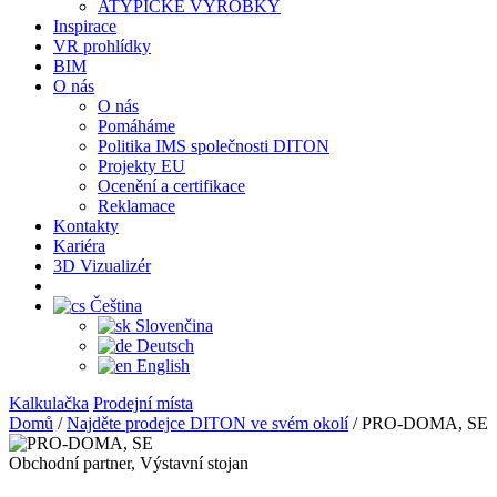
ATYPICKÉ VÝROBKY
Inspirace
VR prohlídky
BIM
O nás
O nás
Pomáháme
Politika IMS společnosti DITON
Projekty EU
Ocenění a certifikace
Reklamace
Kontakty
Kariéra
3D Vizualizér
Čeština
Slovenčina
Deutsch
English
Kalkulačka
Prodejní místa
Domů
/
Najděte prodejce DITON ve svém okolí
/
PRO-DOMA, SE
Obchodní partner, Výstavní stojan