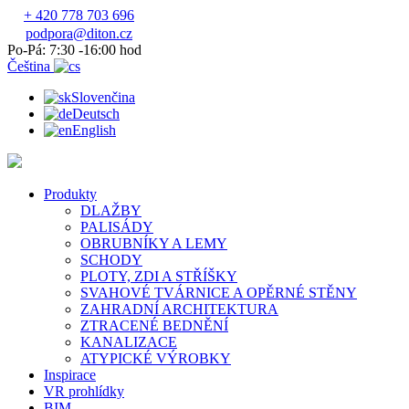
+ 420 778 703 696
podpora@diton.cz
Po-Pá: 7:30 -16:00 hod
Čeština
Slovenčina
Deutsch
English
Produkty
DLAŽBY
PALISÁDY
OBRUBNÍKY A LEMY
SCHODY
PLOTY, ZDI A STŘÍŠKY
SVAHOVÉ TVÁRNICE A OPĚRNÉ STĚNY
ZAHRADNÍ ARCHITEKTURA
ZTRACENÉ BEDNĚNÍ
KANALIZACE
ATYPICKÉ VÝROBKY
Inspirace
VR prohlídky
BIM