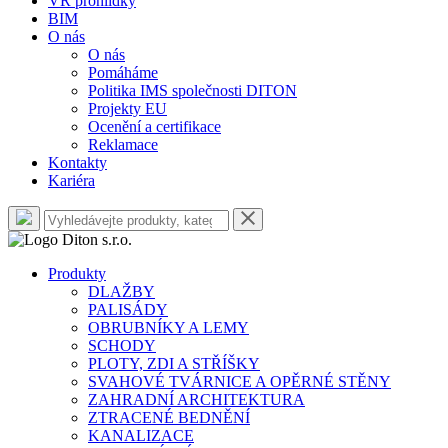
VR prohlídky
BIM
O nás
O nás
Pomáháme
Politika IMS společnosti DITON
Projekty EU
Ocenění a certifikace
Reklamace
Kontakty
Kariéra
Produkty
DLAŽBY
PALISÁDY
OBRUBNÍKY A LEMY
SCHODY
PLOTY, ZDI A STŘÍŠKY
SVAHOVÉ TVÁRNICE A OPĚRNÉ STĚNY
ZAHRADNÍ ARCHITEKTURA
ZTRACENÉ BEDNĚNÍ
KANALIZACE