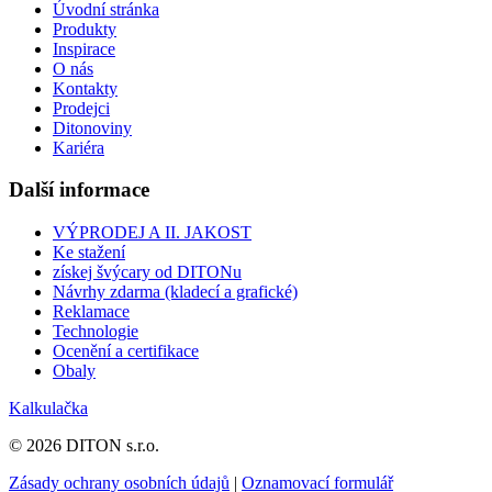
Úvodní stránka
Produkty
Inspirace
O nás
Kontakty
Prodejci
Ditonoviny
Kariéra
Další informace
VÝPRODEJ A II. JAKOST
Ke stažení
získej švýcary od DITONu
Návrhy zdarma (kladecí a grafické)
Reklamace
Technologie
Ocenění a certifikace
Obaly
Kalkulačka
© 2026 DITON s.r.o.
Zásady ochrany osobních údajů
|
Oznamovací formulář