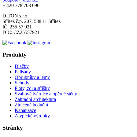
+ 420 778 703 696
DITON s.r.o.
Střítež č.p. 207, 588 11 Střítež
IČ: 255 57 921
DIČ: CZ25557921
Produkty
Dlažby
Palisády
Obrubníky a lemy
Schody
Ploty, zdi a stříšky
Svahové tvárnice a opěrné stěny
Zahradní architektura
Ztracené bednění
Kanalizace
Atypické výrobky
Stránky