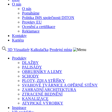
O nás
O nás
Pomáháme
Politika IMS společnosti DITON
Projekty EU
Ocenění a certifikace
Reklamace
Kontakty
Kariéra
3D Vizualizér
Kalkulačka
Prodejní místa
Produkty
DLAŽBY
PALISÁDY
OBRUBNÍKY A LEMY
SCHODY
PLOTY, ZDI A STŘÍŠKY
SVAHOVÉ TVÁRNICE A OPĚRNÉ STĚNY
ZAHRADNÍ ARCHITEKTURA
ZTRACENÉ BEDNĚNÍ
KANALIZACE
ATYPICKÉ VÝROBKY
Inspirace