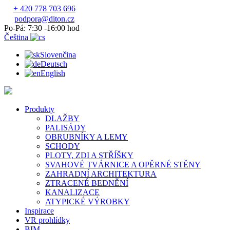
+ 420 778 703 696
podpora@diton.cz
Po-Pá: 7:30 -16:00 hod
Čeština
Slovenčina
Deutsch
English
Produkty
DLAŽBY
PALISÁDY
OBRUBNÍKY A LEMY
SCHODY
PLOTY, ZDI A STŘÍŠKY
SVAHOVÉ TVÁRNICE A OPĚRNÉ STĚNY
ZAHRADNÍ ARCHITEKTURA
ZTRACENÉ BEDNĚNÍ
KANALIZACE
ATYPICKÉ VÝROBKY
Inspirace
VR prohlídky
BIM