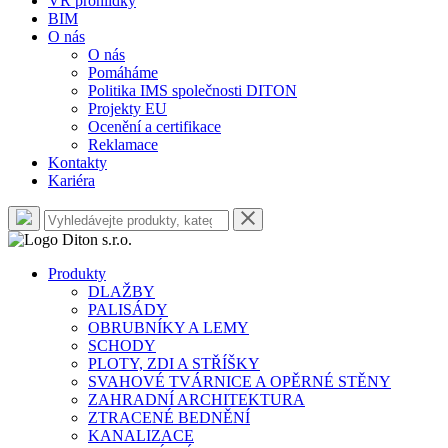
VR prohlídky
BIM
O nás
O nás
Pomáháme
Politika IMS společnosti DITON
Projekty EU
Ocenění a certifikace
Reklamace
Kontakty
Kariéra
Produkty
DLAŽBY
PALISÁDY
OBRUBNÍKY A LEMY
SCHODY
PLOTY, ZDI A STŘÍŠKY
SVAHOVÉ TVÁRNICE A OPĚRNÉ STĚNY
ZAHRADNÍ ARCHITEKTURA
ZTRACENÉ BEDNĚNÍ
KANALIZACE