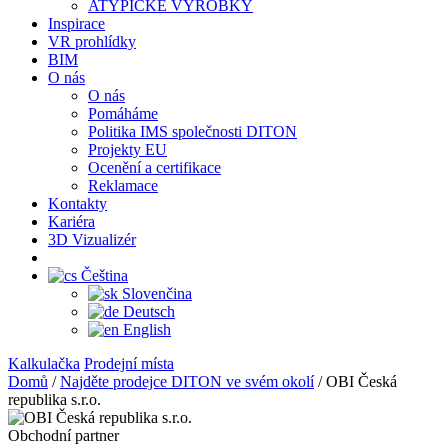
ATYPICKÉ VÝROBKY
Inspirace
VR prohlídky
BIM
O nás
O nás
Pomáháme
Politika IMS společnosti DITON
Projekty EU
Ocenění a certifikace
Reklamace
Kontakty
Kariéra
3D Vizualizér
Čeština
Slovenčina
Deutsch
English
Kalkulačka
Prodejní místa
Domů
/
Najděte prodejce DITON ve svém okolí
/
OBI Česká
republika s.r.o.
Obchodní partner