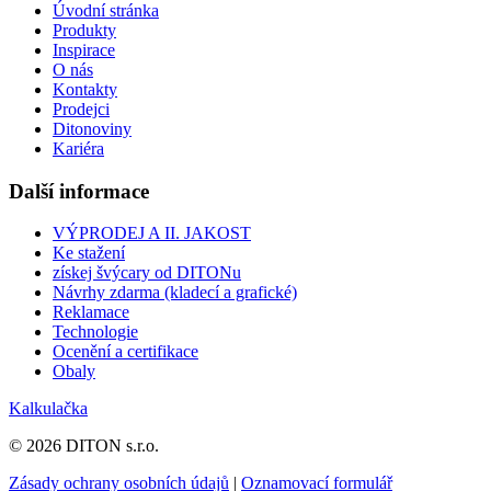
Úvodní stránka
Produkty
Inspirace
O nás
Kontakty
Prodejci
Ditonoviny
Kariéra
Další informace
VÝPRODEJ A II. JAKOST
Ke stažení
získej švýcary od DITONu
Návrhy zdarma (kladecí a grafické)
Reklamace
Technologie
Ocenění a certifikace
Obaly
Kalkulačka
© 2026 DITON s.r.o.
Zásady ochrany osobních údajů
|
Oznamovací formulář