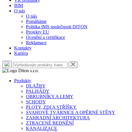
VR prohlídky
BIM
O nás
O nás
Pomáháme
Politika IMS společnosti DITON
Projekty EU
Ocenění a certifikace
Reklamace
Kontakty
Kariéra
Produkty
DLAŽBY
PALISÁDY
OBRUBNÍKY A LEMY
SCHODY
PLOTY, ZDI A STŘÍŠKY
SVAHOVÉ TVÁRNICE A OPĚRNÉ STĚNY
ZAHRADNÍ ARCHITEKTURA
ZTRACENÉ BEDNĚNÍ
KANALIZACE