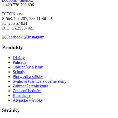
podpora@diton.cz
+ 420 778 703 696
DITON s.r.o.
Střítež č.p. 207, 588 11 Střítež
IČ: 255 57 921
DIČ: CZ25557921
Produkty
Dlažby
Palisády
Obrubníky a lemy
Schody
Ploty, zdi a stříšky
Svahové tvárnice a opěrné stěny
Zahradní architektura
Ztracené bednění
Kanalizace
Atypické výrobky
Stránky