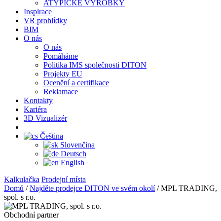
ATYPICKÉ VÝROBKY
Inspirace
VR prohlídky
BIM
O nás
O nás
Pomáháme
Politika IMS společnosti DITON
Projekty EU
Ocenění a certifikace
Reklamace
Kontakty
Kariéra
3D Vizualizér
Čeština
Slovenčina
Deutsch
English
Kalkulačka
Prodejní místa
Domů
/
Najděte prodejce DITON ve svém okolí
/
MPL TRADING,
spol. s r.o.
Obchodní partner