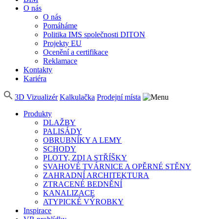
O nás
O nás
Pomáháme
Politika IMS společnosti DITON
Projekty EU
Ocenění a certifikace
Reklamace
Kontakty
Kariéra
3D Vizualizér
Kalkulačka
Prodejní místa
Produkty
DLAŽBY
PALISÁDY
OBRUBNÍKY A LEMY
SCHODY
PLOTY, ZDI A STŘÍŠKY
SVAHOVÉ TVÁRNICE A OPĚRNÉ STĚNY
ZAHRADNÍ ARCHITEKTURA
ZTRACENÉ BEDNĚNÍ
KANALIZACE
ATYPICKÉ VÝROBKY
Inspirace