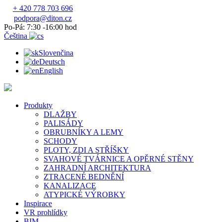
+ 420 778 703 696
podpora@diton.cz
Po-Pá: 7:30 -16:00 hod
Čeština
Slovenčina
Deutsch
English
Produkty
DLAŽBY
PALISÁDY
OBRUBNÍKY A LEMY
SCHODY
PLOTY, ZDI A STŘÍŠKY
SVAHOVÉ TVÁRNICE A OPĚRNÉ STĚNY
ZAHRADNÍ ARCHITEKTURA
ZTRACENÉ BEDNĚNÍ
KANALIZACE
ATYPICKÉ VÝROBKY
Inspirace
VR prohlídky
BIM