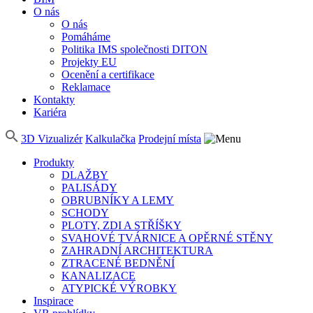
O nás
O nás
Pomáháme
Politika IMS společnosti DITON
Projekty EU
Ocenění a certifikace
Reklamace
Kontakty
Kariéra
3D Vizualizér
Kalkulačka
Prodejní místa
Produkty
DLAŽBY
PALISÁDY
OBRUBNÍKY A LEMY
SCHODY
PLOTY, ZDI A STŘÍŠKY
SVAHOVÉ TVÁRNICE A OPĚRNÉ STĚNY
ZAHRADNÍ ARCHITEKTURA
ZTRACENÉ BEDNĚNÍ
KANALIZACE
ATYPICKÉ VÝROBKY
Inspirace