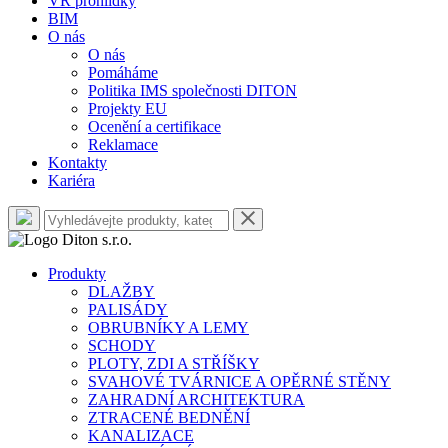
VR prohlídky
BIM
O nás
O nás
Pomáháme
Politika IMS společnosti DITON
Projekty EU
Ocenění a certifikace
Reklamace
Kontakty
Kariéra
Produkty
DLAŽBY
PALISÁDY
OBRUBNÍKY A LEMY
SCHODY
PLOTY, ZDI A STŘÍŠKY
SVAHOVÉ TVÁRNICE A OPĚRNÉ STĚNY
ZAHRADNÍ ARCHITEKTURA
ZTRACENÉ BEDNĚNÍ
KANALIZACE