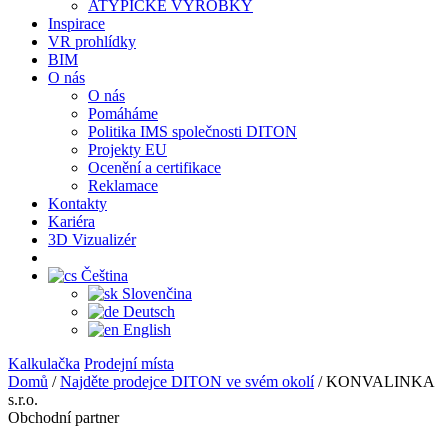
ATYPICKÉ VÝROBKY
Inspirace
VR prohlídky
BIM
O nás
O nás
Pomáháme
Politika IMS společnosti DITON
Projekty EU
Ocenění a certifikace
Reklamace
Kontakty
Kariéra
3D Vizualizér
Čeština
Slovenčina
Deutsch
English
Kalkulačka
Prodejní místa
Domů
/
Najděte prodejce DITON ve svém okolí
/
KONVALINKA
s.r.o.
Obchodní partner