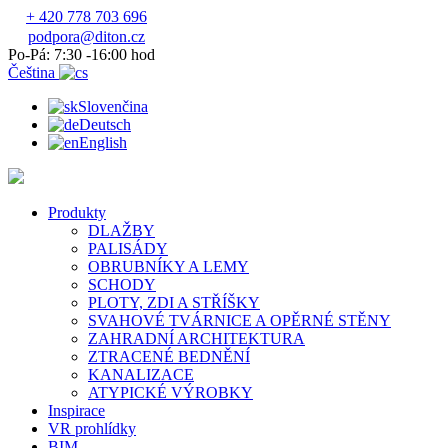
+ 420 778 703 696
podpora@diton.cz
Po-Pá: 7:30 -16:00 hod
Čeština
Slovenčina
Deutsch
English
Produkty
DLAŽBY
PALISÁDY
OBRUBNÍKY A LEMY
SCHODY
PLOTY, ZDI A STŘÍŠKY
SVAHOVÉ TVÁRNICE A OPĚRNÉ STĚNY
ZAHRADNÍ ARCHITEKTURA
ZTRACENÉ BEDNĚNÍ
KANALIZACE
ATYPICKÉ VÝROBKY
Inspirace
VR prohlídky
BIM