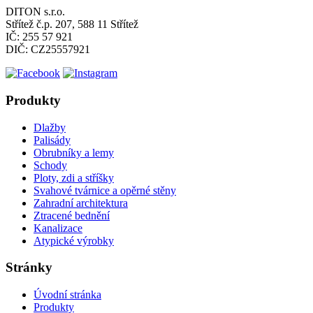
DITON s.r.o.
Střítež č.p. 207, 588 11 Střítež
IČ: 255 57 921
DIČ: CZ25557921
Produkty
Dlažby
Palisády
Obrubníky a lemy
Schody
Ploty, zdi a stříšky
Svahové tvárnice a opěrné stěny
Zahradní architektura
Ztracené bednění
Kanalizace
Atypické výrobky
Stránky
Úvodní stránka
Produkty