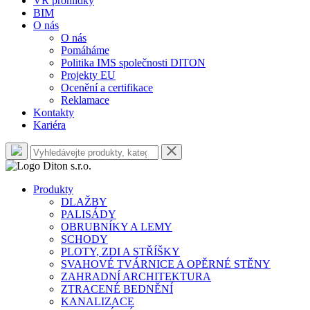
VR prohlídky
BIM
O nás
O nás
Pomáháme
Politika IMS společnosti DITON
Projekty EU
Ocenění a certifikace
Reklamace
Kontakty
Kariéra
Produkty
DLAŽBY
PALISÁDY
OBRUBNÍKY A LEMY
SCHODY
PLOTY, ZDI A STŘÍŠKY
SVAHOVÉ TVÁRNICE A OPĚRNÉ STĚNY
ZAHRADNÍ ARCHITEKTURA
ZTRACENÉ BEDNĚNÍ
KANALIZACE