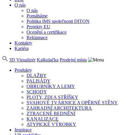
O nás
O nás
Pomáháme
Politika IMS společnosti DITON
Projekty EU
Ocenění a certifikace
Reklamace
Kontakty
Kariéra
3D Vizualizér
Kalkulačka
Prodejní místa
Produkty
DLAŽBY
PALISÁDY
OBRUBNÍKY A LEMY
SCHODY
PLOTY, ZDI A STŘÍŠKY
SVAHOVÉ TVÁRNICE A OPĚRNÉ STĚNY
ZAHRADNÍ ARCHITEKTURA
ZTRACENÉ BEDNĚNÍ
KANALIZACE
ATYPICKÉ VÝROBKY
Inspirace