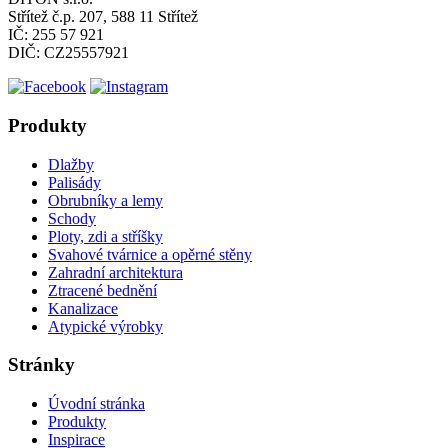
Střítež č.p. 207, 588 11 Střítež
IČ: 255 57 921
DIČ: CZ25557921
Produkty
Dlažby
Palisády
Obrubníky a lemy
Schody
Ploty, zdi a stříšky
Svahové tvárnice a opěrné stěny
Zahradní architektura
Ztracené bednění
Kanalizace
Atypické výrobky
Stránky
Úvodní stránka
Produkty
Inspirace