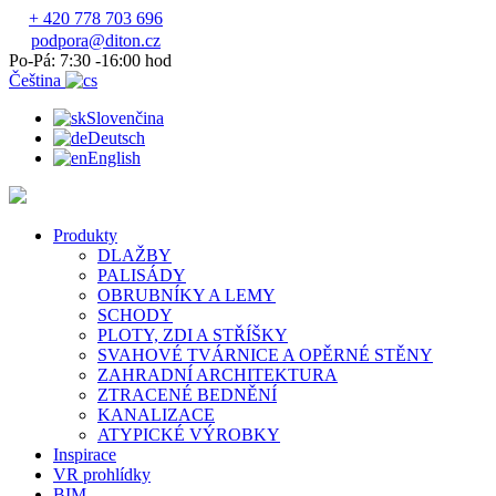
+ 420 778 703 696
podpora@diton.cz
Po-Pá: 7:30 -16:00 hod
Čeština
Slovenčina
Deutsch
English
Produkty
DLAŽBY
PALISÁDY
OBRUBNÍKY A LEMY
SCHODY
PLOTY, ZDI A STŘÍŠKY
SVAHOVÉ TVÁRNICE A OPĚRNÉ STĚNY
ZAHRADNÍ ARCHITEKTURA
ZTRACENÉ BEDNĚNÍ
KANALIZACE
ATYPICKÉ VÝROBKY
Inspirace
VR prohlídky
BIM