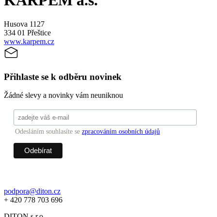
KARPEM a.s.
Husova 1127
334 01 Přeštice
www.karpem.cz
Přihlaste se k odběru novinek
Žádné slevy a novinky vám neuniknou
Odesláním souhlasíte se
zpracováním osobních údajů
podpora@diton.cz
+ 420 778 703 696
DITON s.r.o.