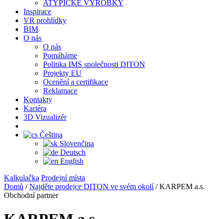
ATYPICKÉ VÝROBKY
Inspirace
VR prohlídky
BIM
O nás
O nás
Pomáháme
Politika IMS společnosti DITON
Projekty EU
Ocenění a certifikace
Reklamace
Kontakty
Kariéra
3D Vizualizér
Čeština
Slovenčina
Deutsch
English
Kalkulačka
Prodejní místa
Domů
/
Najděte prodejce DITON ve svém okolí
/
KARPEM a.s.
Obchodní partner