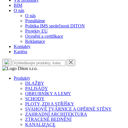
VR prohlídky
BIM
O nás
O nás
Pomáháme
Politika IMS společnosti DITON
Projekty EU
Ocenění a certifikace
Reklamace
Kontakty
Kariéra
Produkty
DLAŽBY
PALISÁDY
OBRUBNÍKY A LEMY
SCHODY
PLOTY, ZDI A STŘÍŠKY
SVAHOVÉ TVÁRNICE A OPĚRNÉ STĚNY
ZAHRADNÍ ARCHITEKTURA
ZTRACENÉ BEDNĚNÍ
KANALIZACE