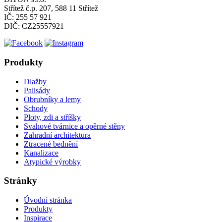
Střítež č.p. 207, 588 11 Střítež
IČ: 255 57 921
DIČ: CZ25557921
Produkty
Dlažby
Palisády
Obrubníky a lemy
Schody
Ploty, zdi a stříšky
Svahové tvárnice a opěrné stěny
Zahradní architektura
Ztracené bednění
Kanalizace
Atypické výrobky
Stránky
Úvodní stránka
Produkty
Inspirace