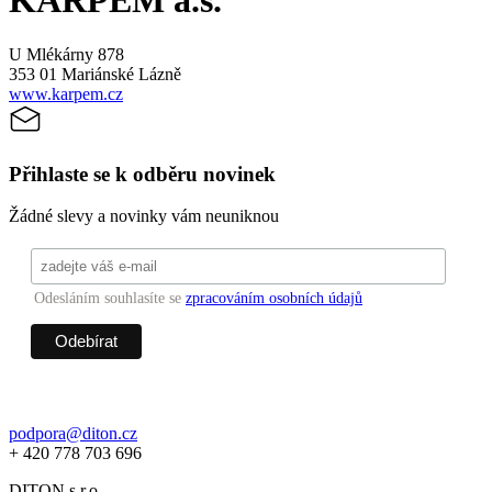
KARPEM a.s.
U Mlékárny 878
353 01 Mariánské Lázně
www.karpem.cz
Přihlaste se k odběru novinek
Žádné slevy a novinky vám neuniknou
Odesláním souhlasíte se
zpracováním osobních údajů
podpora@diton.cz
+ 420 778 703 696
DITON s.r.o.