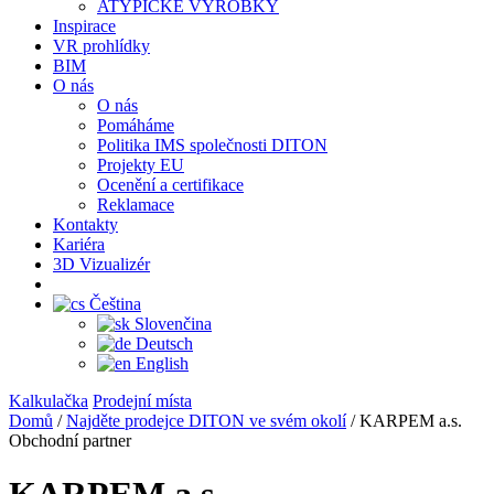
ATYPICKÉ VÝROBKY
Inspirace
VR prohlídky
BIM
O nás
O nás
Pomáháme
Politika IMS společnosti DITON
Projekty EU
Ocenění a certifikace
Reklamace
Kontakty
Kariéra
3D Vizualizér
Čeština
Slovenčina
Deutsch
English
Kalkulačka
Prodejní místa
Domů
/
Najděte prodejce DITON ve svém okolí
/
KARPEM a.s.
Obchodní partner