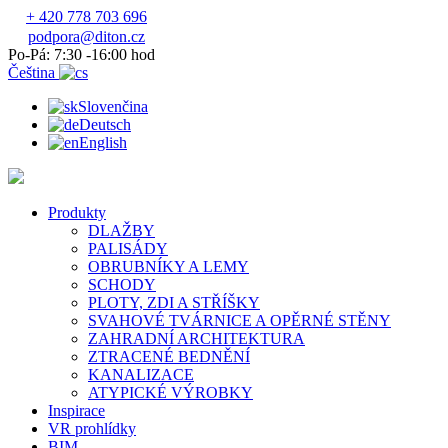
+ 420 778 703 696
podpora@diton.cz
Po-Pá: 7:30 -16:00 hod
Čeština
Slovenčina
Deutsch
English
Produkty
DLAŽBY
PALISÁDY
OBRUBNÍKY A LEMY
SCHODY
PLOTY, ZDI A STŘÍŠKY
SVAHOVÉ TVÁRNICE A OPĚRNÉ STĚNY
ZAHRADNÍ ARCHITEKTURA
ZTRACENÉ BEDNĚNÍ
KANALIZACE
ATYPICKÉ VÝROBKY
Inspirace
VR prohlídky
BIM