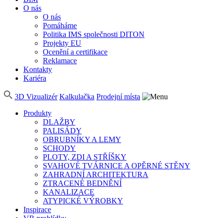
O nás
O nás
Pomáháme
Politika IMS společnosti DITON
Projekty EU
Ocenění a certifikace
Reklamace
Kontakty
Kariéra
3D Vizualizér
Kalkulačka
Prodejní místa
Produkty
DLAŽBY
PALISÁDY
OBRUBNÍKY A LEMY
SCHODY
PLOTY, ZDI A STŘÍŠKY
SVAHOVÉ TVÁRNICE A OPĚRNÉ STĚNY
ZAHRADNÍ ARCHITEKTURA
ZTRACENÉ BEDNĚNÍ
KANALIZACE
ATYPICKÉ VÝROBKY
Inspirace