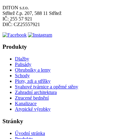
DITON s.r.o.
Střítež č.p. 207, 588 11 Střítež
IČ: 255 57 921
DIČ: CZ25557921
Produkty
Dlažby
Palisády
Obrubníky a lemy
Schody
Ploty, zdi a stříšky
Svahové tvárnice a opěrné stěny
Zahradní architektura
Ztracené bednění
Kanalizace
Atypické výrobky
Stránky
Úvodní stránka
Produkty