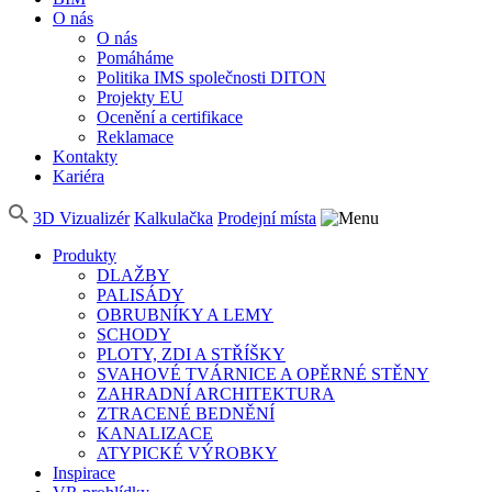
O nás
O nás
Pomáháme
Politika IMS společnosti DITON
Projekty EU
Ocenění a certifikace
Reklamace
Kontakty
Kariéra
3D Vizualizér
Kalkulačka
Prodejní místa
Produkty
DLAŽBY
PALISÁDY
OBRUBNÍKY A LEMY
SCHODY
PLOTY, ZDI A STŘÍŠKY
SVAHOVÉ TVÁRNICE A OPĚRNÉ STĚNY
ZAHRADNÍ ARCHITEKTURA
ZTRACENÉ BEDNĚNÍ
KANALIZACE
ATYPICKÉ VÝROBKY
Inspirace