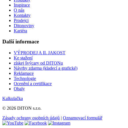
Inspirace
O nás
Kontakty
Prodejci
Ditonoviny
Kariéra
Další informace
VÝPRODEJ A II. JAKOST
Ke stažení
získej švýcary od DITONu
Návrhy zdarma (kladecí a grafické)
Reklamace
Technologie
Ocenění a certifikace
Obaly
Kalkulačka
© 2026 DITON s.r.o.
Zásady ochrany osobních údajů
|
Oznamovací formulář