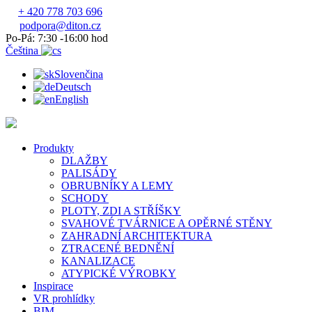
+ 420 778 703 696
podpora@diton.cz
Po-Pá: 7:30 -16:00 hod
Čeština
Slovenčina
Deutsch
English
Produkty
DLAŽBY
PALISÁDY
OBRUBNÍKY A LEMY
SCHODY
PLOTY, ZDI A STŘÍŠKY
SVAHOVÉ TVÁRNICE A OPĚRNÉ STĚNY
ZAHRADNÍ ARCHITEKTURA
ZTRACENÉ BEDNĚNÍ
KANALIZACE
ATYPICKÉ VÝROBKY
Inspirace
VR prohlídky
BIM