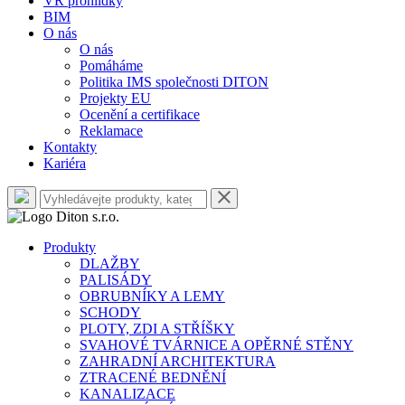
VR prohlídky
BIM
O nás
O nás
Pomáháme
Politika IMS společnosti DITON
Projekty EU
Ocenění a certifikace
Reklamace
Kontakty
Kariéra
Produkty
DLAŽBY
PALISÁDY
OBRUBNÍKY A LEMY
SCHODY
PLOTY, ZDI A STŘÍŠKY
SVAHOVÉ TVÁRNICE A OPĚRNÉ STĚNY
ZAHRADNÍ ARCHITEKTURA
ZTRACENÉ BEDNĚNÍ
KANALIZACE