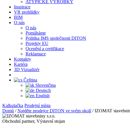
ATYPICKÉ VÝROBKY
Inspirace
VR prohlídky
BIM
O nás
O nás
Pomáháme
Politika IMS společnosti DITON
Projekty EU
Ocenění a certifikace
Reklamace
Kontakty
Kariéra
3D Vizualizér
Čeština
Slovenčina
Deutsch
English
Kalkulačka
Prodejní místa
Domů
/
Najděte prodejce DITON ve svém okolí
/
IZOMAT stavebniny
Obchodní partner, Výstavní stojan