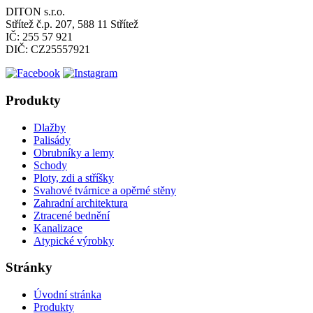
DITON s.r.o.
Střítež č.p. 207, 588 11 Střítež
IČ: 255 57 921
DIČ: CZ25557921
Produkty
Dlažby
Palisády
Obrubníky a lemy
Schody
Ploty, zdi a stříšky
Svahové tvárnice a opěrné stěny
Zahradní architektura
Ztracené bednění
Kanalizace
Atypické výrobky
Stránky
Úvodní stránka
Produkty