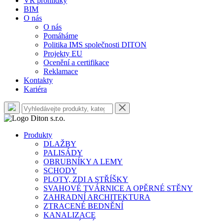
VR prohlídky
BIM
O nás
O nás
Pomáháme
Politika IMS společnosti DITON
Projekty EU
Ocenění a certifikace
Reklamace
Kontakty
Kariéra
Produkty
DLAŽBY
PALISÁDY
OBRUBNÍKY A LEMY
SCHODY
PLOTY, ZDI A STŘÍŠKY
SVAHOVÉ TVÁRNICE A OPĚRNÉ STĚNY
ZAHRADNÍ ARCHITEKTURA
ZTRACENÉ BEDNĚNÍ
KANALIZACE