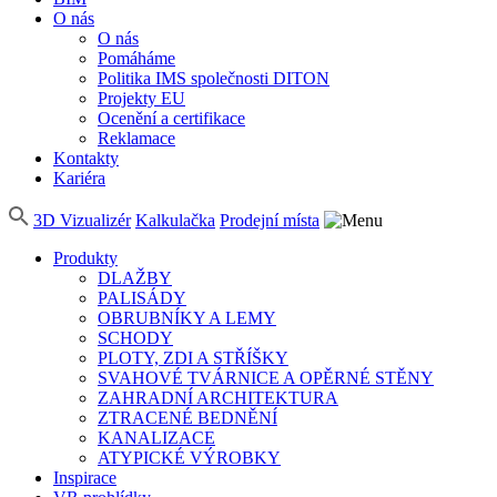
O nás
O nás
Pomáháme
Politika IMS společnosti DITON
Projekty EU
Ocenění a certifikace
Reklamace
Kontakty
Kariéra
3D Vizualizér
Kalkulačka
Prodejní místa
Produkty
DLAŽBY
PALISÁDY
OBRUBNÍKY A LEMY
SCHODY
PLOTY, ZDI A STŘÍŠKY
SVAHOVÉ TVÁRNICE A OPĚRNÉ STĚNY
ZAHRADNÍ ARCHITEKTURA
ZTRACENÉ BEDNĚNÍ
KANALIZACE
ATYPICKÉ VÝROBKY
Inspirace