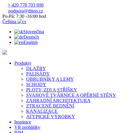
+ 420 778 703 696
podpora@diton.cz
Po-Pá: 7:30 -16:00 hod
Čeština
Slovenčina
Deutsch
English
Produkty
DLAŽBY
PALISÁDY
OBRUBNÍKY A LEMY
SCHODY
PLOTY, ZDI A STŘÍŠKY
SVAHOVÉ TVÁRNICE A OPĚRNÉ STĚNY
ZAHRADNÍ ARCHITEKTURA
ZTRACENÉ BEDNĚNÍ
KANALIZACE
ATYPICKÉ VÝROBKY
Inspirace
VR prohlídky
BIM