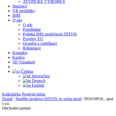
ATYPICKÉ VÝROBKY
Inspirace
VR prohlídky
BIM
O nás
O nás
Pomáháme
Politika IMS společnosti DITON
Projekty EU
Ocenění a certifikace
Reklamace
Kontakty
Kariéra
3D Vizualizér
Čeština
Slovenčina
Deutsch
English
Kalkulačka
Prodejní místa
Domů
/
Najděte prodejce DITON ve svém okolí
/
DOOSPOL, spol.
s r.o.
Obchodní partner