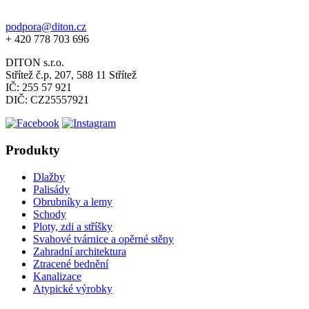
podpora@diton.cz
+ 420 778 703 696
DITON s.r.o.
Střítež č.p. 207, 588 11 Střítež
IČ: 255 57 921
DIČ: CZ25557921
Produkty
Dlažby
Palisády
Obrubníky a lemy
Schody
Ploty, zdi a stříšky
Svahové tvárnice a opěrné stěny
Zahradní architektura
Ztracené bednění
Kanalizace
Atypické výrobky