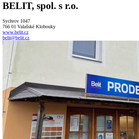
BELIT, spol. s r.o.
Sychrov 1047
766 01 Valašské Klobouky
www.belit.cz
belit@belit.cz