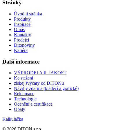
Stránky
Úvodní stránka
Produkty
Inspirace
O nás
Kontakty
Prodejci
Ditonoviny
Kariéra
Další informace
VÝPRODEJ A II. JAKOST
Ke stažení
získej švýcary od DITONu
Návrhy zdarma (kladecí a grafické)
Reklamace
Technologie
Ocenění a certifikace
Obaly
Kalkulačka
© 2026 DITON s.r.o.