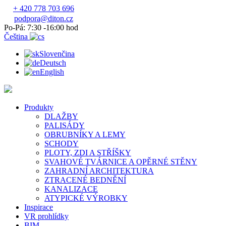
+ 420 778 703 696
podpora@diton.cz
Po-Pá: 7:30 -16:00 hod
Čeština
Slovenčina
Deutsch
English
Produkty
DLAŽBY
PALISÁDY
OBRUBNÍKY A LEMY
SCHODY
PLOTY, ZDI A STŘÍŠKY
SVAHOVÉ TVÁRNICE A OPĚRNÉ STĚNY
ZAHRADNÍ ARCHITEKTURA
ZTRACENÉ BEDNĚNÍ
KANALIZACE
ATYPICKÉ VÝROBKY
Inspirace
VR prohlídky
BIM