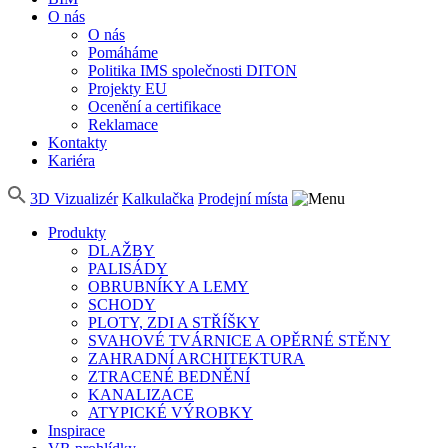
O nás
O nás
Pomáháme
Politika IMS společnosti DITON
Projekty EU
Ocenění a certifikace
Reklamace
Kontakty
Kariéra
3D Vizualizér
Kalkulačka
Prodejní místa
Produkty
DLAŽBY
PALISÁDY
OBRUBNÍKY A LEMY
SCHODY
PLOTY, ZDI A STŘÍŠKY
SVAHOVÉ TVÁRNICE A OPĚRNÉ STĚNY
ZAHRADNÍ ARCHITEKTURA
ZTRACENÉ BEDNĚNÍ
KANALIZACE
ATYPICKÉ VÝROBKY
Inspirace