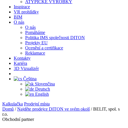
ATYPICKÉ VÝROBKY
Inspirace
VR prohlídky
BIM
O nás
O nás
Pomáháme
Politika IMS společnosti DITON
Projekty EU
Ocenění a certifikace
Reklamace
Kontakty
Kariéra
3D Vizualizér
Čeština
Slovenčina
Deutsch
English
Kalkulačka
Prodejní místa
Domů
/
Najděte prodejce DITON ve svém okolí
/
BELIT, spol. s
r.o.
Obchodní partner