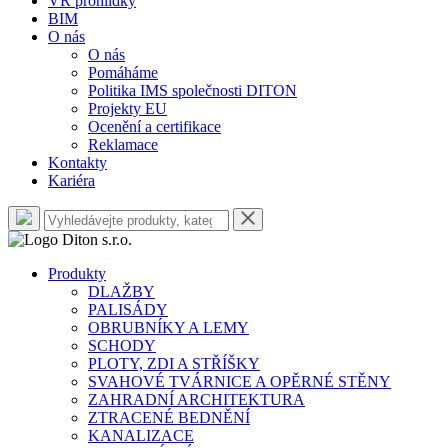
VR prohlídky
BIM
O nás
O nás
Pomáháme
Politika IMS společnosti DITON
Projekty EU
Ocenění a certifikace
Reklamace
Kontakty
Kariéra
Produkty
DLAŽBY
PALISÁDY
OBRUBNÍKY A LEMY
SCHODY
PLOTY, ZDI A STŘÍŠKY
SVAHOVÉ TVÁRNICE A OPĚRNÉ STĚNY
ZAHRADNÍ ARCHITEKTURA
ZTRACENÉ BEDNĚNÍ
KANALIZACE