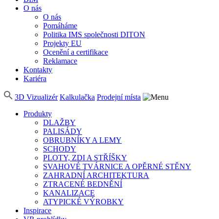
O nás
O nás
Pomáháme
Politika IMS společnosti DITON
Projekty EU
Ocenění a certifikace
Reklamace
Kontakty
Kariéra
3D Vizualizér
Kalkulačka
Prodejní místa
Produkty
DLAŽBY
PALISÁDY
OBRUBNÍKY A LEMY
SCHODY
PLOTY, ZDI A STŘÍŠKY
SVAHOVÉ TVÁRNICE A OPĚRNÉ STĚNY
ZAHRADNÍ ARCHITEKTURA
ZTRACENÉ BEDNĚNÍ
KANALIZACE
ATYPICKÉ VÝROBKY
Inspirace