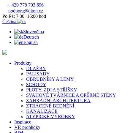
+ 420 778 703 696
podpora@diton.cz
Po-Pá: 7:30 -16:00 hod
Čeština
Slovenčina
Deutsch
English
Produkty
DLAŽBY
PALISÁDY
OBRUBNÍKY A LEMY
SCHODY
PLOTY, ZDI A STŘÍŠKY
SVAHOVÉ TVÁRNICE A OPĚRNÉ STĚNY
ZAHRADNÍ ARCHITEKTURA
ZTRACENÉ BEDNĚNÍ
KANALIZACE
ATYPICKÉ VÝROBKY
Inspirace
VR prohlídky
BIM