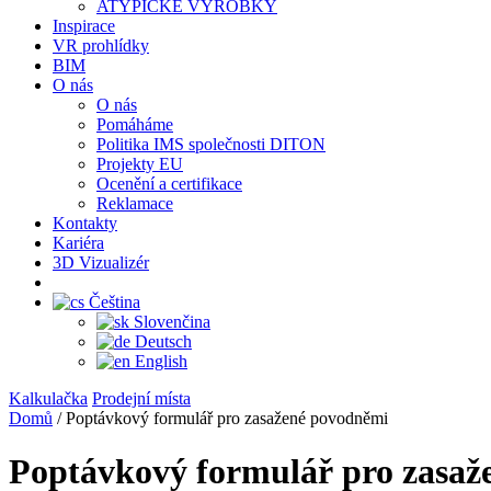
ATYPICKÉ VÝROBKY
Inspirace
VR prohlídky
BIM
O nás
O nás
Pomáháme
Politika IMS společnosti DITON
Projekty EU
Ocenění a certifikace
Reklamace
Kontakty
Kariéra
3D Vizualizér
Čeština
Slovenčina
Deutsch
English
Kalkulačka
Prodejní místa
Domů
/
Poptávkový formulář pro zasažené povodněmi
Poptávkový formulář pro zasaž