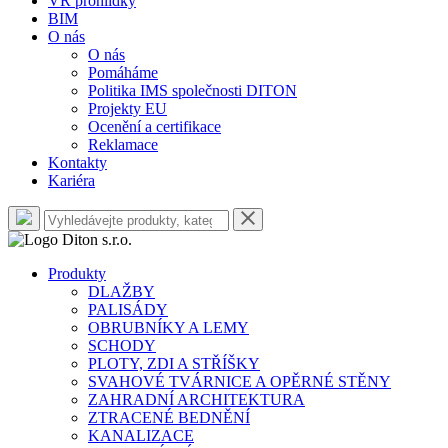
VR prohlídky
BIM
O nás
O nás
Pomáháme
Politika IMS společnosti DITON
Projekty EU
Ocenění a certifikace
Reklamace
Kontakty
Kariéra
Produkty
DLAŽBY
PALISÁDY
OBRUBNÍKY A LEMY
SCHODY
PLOTY, ZDI A STŘÍŠKY
SVAHOVÉ TVÁRNICE A OPĚRNÉ STĚNY
ZAHRADNÍ ARCHITEKTURA
ZTRACENÉ BEDNĚNÍ
KANALIZACE