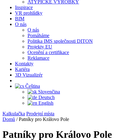
ATYPICKÉ VÝROBKY
Inspirace
VR prohlídky
BIM
O nás
O nás
Pomáháme
Politika IMS společnosti DITON
Projekty EU
Ocenění a certifikace
Reklamace
Kontakty
Kariéra
3D Vizualizér
Čeština
Slovenčina
Deutsch
English
Kalkulačka
Prodejní místa
Domů
/
Patníky pro Královo Pole
Patníky pro Královo Pole