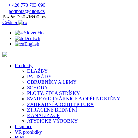
+ 420 778 703 696
podpora@diton.cz
Po-Pá: 7:30 -16:00 hod
Čeština
Slovenčina
Deutsch
English
Produkty
DLAŽBY
PALISÁDY
OBRUBNÍKY A LEMY
SCHODY
PLOTY, ZDI A STŘÍŠKY
SVAHOVÉ TVÁRNICE A OPĚRNÉ STĚNY
ZAHRADNÍ ARCHITEKTURA
ZTRACENÉ BEDNĚNÍ
KANALIZACE
ATYPICKÉ VÝROBKY
Inspirace
VR prohlídky
BIM