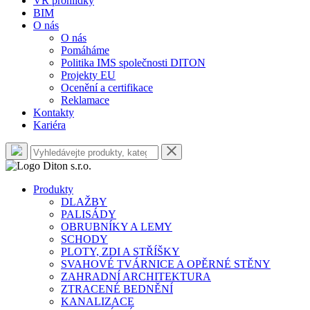
VR prohlídky
BIM
O nás
O nás
Pomáháme
Politika IMS společnosti DITON
Projekty EU
Ocenění a certifikace
Reklamace
Kontakty
Kariéra
Produkty
DLAŽBY
PALISÁDY
OBRUBNÍKY A LEMY
SCHODY
PLOTY, ZDI A STŘÍŠKY
SVAHOVÉ TVÁRNICE A OPĚRNÉ STĚNY
ZAHRADNÍ ARCHITEKTURA
ZTRACENÉ BEDNĚNÍ
KANALIZACE