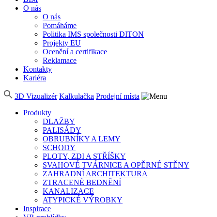
O nás
O nás
Pomáháme
Politika IMS společnosti DITON
Projekty EU
Ocenění a certifikace
Reklamace
Kontakty
Kariéra
3D Vizualizér
Kalkulačka
Prodejní místa
Produkty
DLAŽBY
PALISÁDY
OBRUBNÍKY A LEMY
SCHODY
PLOTY, ZDI A STŘÍŠKY
SVAHOVÉ TVÁRNICE A OPĚRNÉ STĚNY
ZAHRADNÍ ARCHITEKTURA
ZTRACENÉ BEDNĚNÍ
KANALIZACE
ATYPICKÉ VÝROBKY
Inspirace