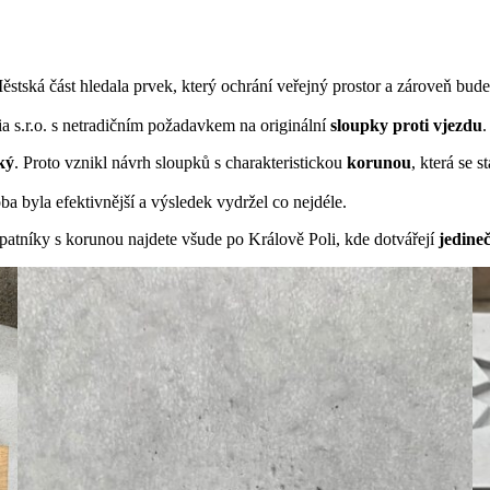
ěstská část hledala prvek, který ochrání veřejný prostor a zároveň bud
a s.r.o. s netradičním požadavkem na originální
sloupky proti vjezdu
.
ký
. Proto vznikl návrh sloupků s charakteristickou
korunou
, která se 
a byla efektivnější a výsledek vydržel co nejdéle.
patníky s korunou najdete všude po Králově Poli, kde dotvářejí
jedine