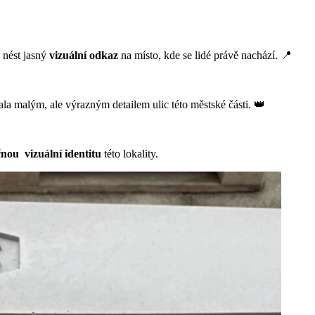
e nést jasný
vizuální odkaz
na místo, kde se lidé právě nachází. 📍
stala malým, ale výrazným detailem ulic této městské části. 👑
čnou vizuální identitu
této lokality.