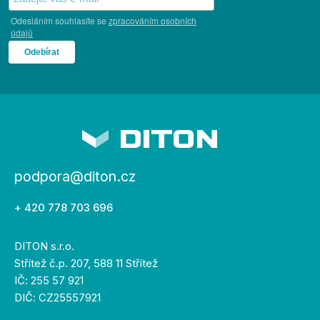
Odesláním souhlasíte se
zpracováním osobních
údajů
podpora@diton.cz
+ 420 778 703 696
DITON s.r.o.
Střítež č.p. 207, 588 11 Střítež
IČ: 255 57 921
DIČ: CZ25557921