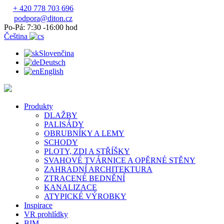
+ 420 778 703 696
podpora@diton.cz
Po-Pá: 7:30 -16:00 hod
Čeština
Slovenčina
Deutsch
English
Produkty
DLAŽBY
PALISÁDY
OBRUBNÍKY A LEMY
SCHODY
PLOTY, ZDI A STŘÍŠKY
SVAHOVÉ TVÁRNICE A OPĚRNÉ STĚNY
ZAHRADNÍ ARCHITEKTURA
ZTRACENÉ BEDNĚNÍ
KANALIZACE
ATYPICKÉ VÝROBKY
Inspirace
VR prohlídky
BIM