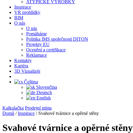
ATYPICKÉ VÝROBKY
Inspirace
VR prohlídky
BIM
O nás
O nás
Pomáháme
Politika IMS společnosti DITON
Projekty EU
Ocenění a certifikace
Reklamace
Kontakty
Kariéra
3D Vizualizér
Čeština
Slovenčina
Deutsch
English
Kalkulačka
Prodejní místa
Domů
/
Inspirace
/
Svahové tvárnice a opěrné stěny
Svahové tvárnice a opěrné stěny