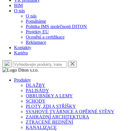
VR prohlídky
BIM
O nás
O nás
Pomáháme
Politika IMS společnosti DITON
Projekty EU
Ocenění a certifikace
Reklamace
Kontakty
Kariéra
Produkty
DLAŽBY
PALISÁDY
OBRUBNÍKY A LEMY
SCHODY
PLOTY, ZDI A STŘÍŠKY
SVAHOVÉ TVÁRNICE A OPĚRNÉ STĚNY
ZAHRADNÍ ARCHITEKTURA
ZTRACENÉ BEDNĚNÍ
KANALIZACE