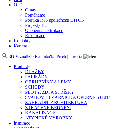
O nás
O nás
Pomáháme
Politika IMS společnosti DITON
Projekty EU
Ocenění a certifikace
Reklamace
Kontakty
Kariéra
3D Vizualizér
Kalkulačka
Prodejní místa
Produkty
DLAŽBY
PALISÁDY
OBRUBNÍKY A LEMY
SCHODY
PLOTY, ZDI A STŘÍŠKY
SVAHOVÉ TVÁRNICE A OPĚRNÉ STĚNY
ZAHRADNÍ ARCHITEKTURA
ZTRACENÉ BEDNĚNÍ
KANALIZACE
ATYPICKÉ VÝROBKY
Inspirace