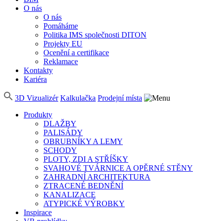
O nás
O nás
Pomáháme
Politika IMS společnosti DITON
Projekty EU
Ocenění a certifikace
Reklamace
Kontakty
Kariéra
3D Vizualizér
Kalkulačka
Prodejní místa
Produkty
DLAŽBY
PALISÁDY
OBRUBNÍKY A LEMY
SCHODY
PLOTY, ZDI A STŘÍŠKY
SVAHOVÉ TVÁRNICE A OPĚRNÉ STĚNY
ZAHRADNÍ ARCHITEKTURA
ZTRACENÉ BEDNĚNÍ
KANALIZACE
ATYPICKÉ VÝROBKY
Inspirace