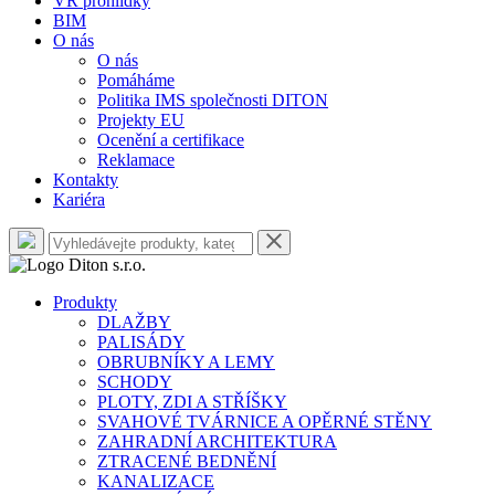
VR prohlídky
BIM
O nás
O nás
Pomáháme
Politika IMS společnosti DITON
Projekty EU
Ocenění a certifikace
Reklamace
Kontakty
Kariéra
Produkty
DLAŽBY
PALISÁDY
OBRUBNÍKY A LEMY
SCHODY
PLOTY, ZDI A STŘÍŠKY
SVAHOVÉ TVÁRNICE A OPĚRNÉ STĚNY
ZAHRADNÍ ARCHITEKTURA
ZTRACENÉ BEDNĚNÍ
KANALIZACE