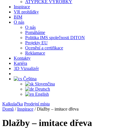
ATYPICKÉ VÝROBKY
Inspirace
VR prohlídky
BIM
O nás
O nás
Pomáháme
Politika IMS společnosti DITON
Projekty EU
Ocenění a certifikace
Reklamace
Kontakty
Kariéra
3D Vizualizér
Čeština
Slovenčina
Deutsch
English
Kalkulačka
Prodejní místa
Domů
/
Inspirace
/
Dlažby – imitace dřeva
Dlažby – imitace dřeva