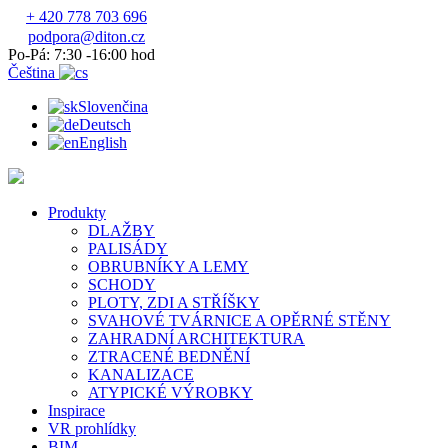
+ 420 778 703 696
podpora@diton.cz
Po-Pá: 7:30 -16:00 hod
Čeština
Slovenčina
Deutsch
English
Produkty
DLAŽBY
PALISÁDY
OBRUBNÍKY A LEMY
SCHODY
PLOTY, ZDI A STŘÍŠKY
SVAHOVÉ TVÁRNICE A OPĚRNÉ STĚNY
ZAHRADNÍ ARCHITEKTURA
ZTRACENÉ BEDNĚNÍ
KANALIZACE
ATYPICKÉ VÝROBKY
Inspirace
VR prohlídky
BIM