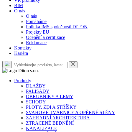
VR prohlídky
BIM
O nás
O nás
Pomáháme
Politika IMS společnosti DITON
Projekty EU
Ocenění a certifikace
Reklamace
Kontakty
Kariéra
Produkty
DLAŽBY
PALISÁDY
OBRUBNÍKY A LEMY
SCHODY
PLOTY, ZDI A STŘÍŠKY
SVAHOVÉ TVÁRNICE A OPĚRNÉ STĚNY
ZAHRADNÍ ARCHITEKTURA
ZTRACENÉ BEDNĚNÍ
KANALIZACE