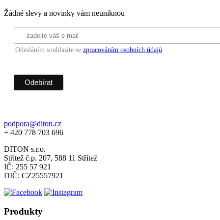
Žádné slevy a novinky vám neuniknou
Odesláním souhlasíte se
zpracováním osobních údajů
podpora@diton.cz
+ 420 778 703 696
DITON s.r.o.
Střítež č.p. 207, 588 11 Střítež
IČ: 255 57 921
DIČ: CZ25557921
Produkty