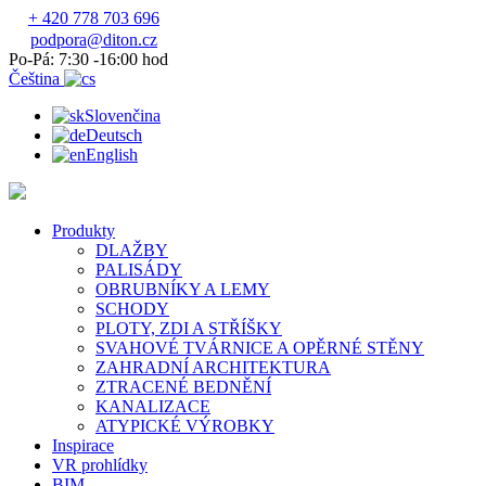
+ 420 778 703 696
podpora@diton.cz
Po-Pá: 7:30 -16:00 hod
Čeština
Slovenčina
Deutsch
English
Produkty
DLAŽBY
PALISÁDY
OBRUBNÍKY A LEMY
SCHODY
PLOTY, ZDI A STŘÍŠKY
SVAHOVÉ TVÁRNICE A OPĚRNÉ STĚNY
ZAHRADNÍ ARCHITEKTURA
ZTRACENÉ BEDNĚNÍ
KANALIZACE
ATYPICKÉ VÝROBKY
Inspirace
VR prohlídky
BIM