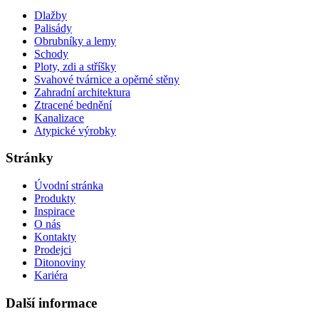
Dlažby
Palisády
Obrubníky a lemy
Schody
Ploty, zdi a stříšky
Svahové tvárnice a opěrné stěny
Zahradní architektura
Ztracené bednění
Kanalizace
Atypické výrobky
Stránky
Úvodní stránka
Produkty
Inspirace
O nás
Kontakty
Prodejci
Ditonoviny
Kariéra
Další informace