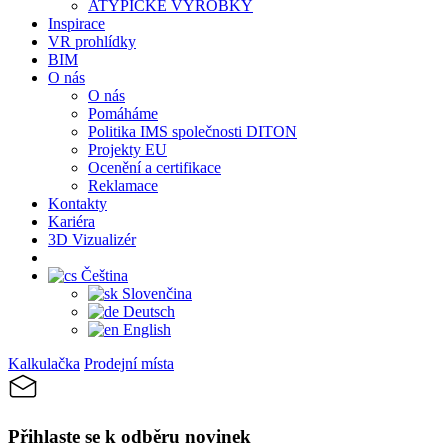
ATYPICKÉ VÝROBKY
Inspirace
VR prohlídky
BIM
O nás
O nás
Pomáháme
Politika IMS společnosti DITON
Projekty EU
Ocenění a certifikace
Reklamace
Kontakty
Kariéra
3D Vizualizér
Čeština
Slovenčina
Deutsch
English
Kalkulačka
Prodejní místa
Přihlaste se k odběru novinek