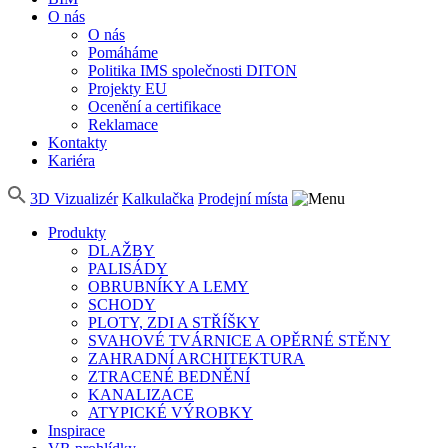
O nás
O nás
Pomáháme
Politika IMS společnosti DITON
Projekty EU
Ocenění a certifikace
Reklamace
Kontakty
Kariéra
3D Vizualizér
Kalkulačka
Prodejní místa
Produkty
DLAŽBY
PALISÁDY
OBRUBNÍKY A LEMY
SCHODY
PLOTY, ZDI A STŘÍŠKY
SVAHOVÉ TVÁRNICE A OPĚRNÉ STĚNY
ZAHRADNÍ ARCHITEKTURA
ZTRACENÉ BEDNĚNÍ
KANALIZACE
ATYPICKÉ VÝROBKY
Inspirace