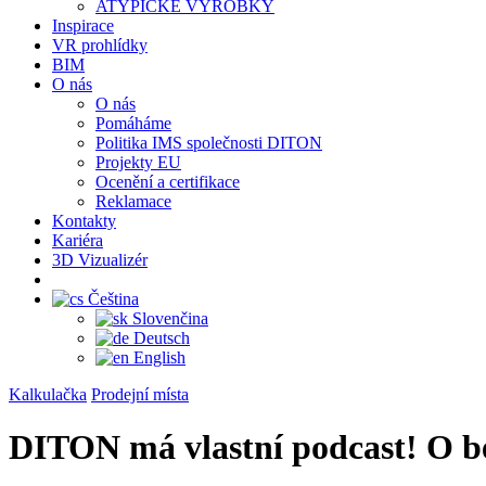
ATYPICKÉ VÝROBKY
Inspirace
VR prohlídky
BIM
O nás
O nás
Pomáháme
Politika IMS společnosti DITON
Projekty EU
Ocenění a certifikace
Reklamace
Kontakty
Kariéra
3D Vizualizér
Čeština
Slovenčina
Deutsch
English
Kalkulačka
Prodejní místa
DITON má vlastní podcast! O bet