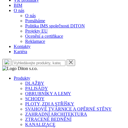
VR prohlídky
BIM
O nás
O nás
Pomáháme
Politika IMS společnosti DITON
Projekty EU
Ocenění a certifikace
Reklamace
Kontakty
Kariéra
Produkty
DLAŽBY
PALISÁDY
OBRUBNÍKY A LEMY
SCHODY
PLOTY, ZDI A STŘÍŠKY
SVAHOVÉ TVÁRNICE A OPĚRNÉ STĚNY
ZAHRADNÍ ARCHITEKTURA
ZTRACENÉ BEDNĚNÍ
KANALIZACE