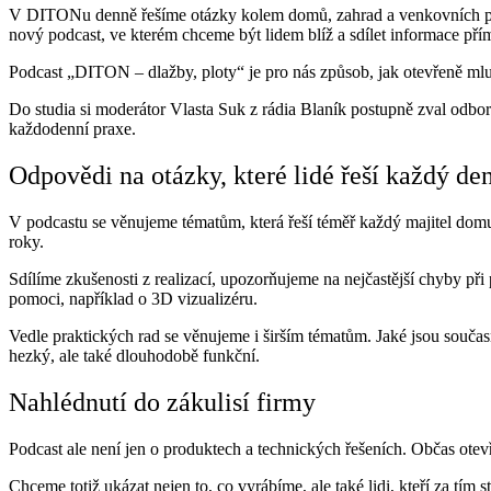
V DITONu denně řešíme otázky kolem domů, zahrad a venkovních pros
nový podcast, ve kterém chceme být lidem blíž a sdílet informace pří
Podcast „DITON – dlažby, ploty“ je pro nás způsob, jak otevřeně mlu
Do studia si moderátor Vlasta Suk z rádia Blaník postupně zval odbor
každodenní praxe.
Odpovědi na otázky, které lidé řeší každý de
V podcastu se věnujeme tématům, která řeší téměř každý majitel dom
roky.
Sdílíme zkušenosti z realizací, upozorňujeme na nejčastější chyby při
pomoci, například o 3D vizualizéru.
Vedle praktických rad se věnujeme i širším tématům. Jaké jsou souča
hezký, ale také dlouhodobě funkční.
Nahlédnutí do zákulisí firmy
Podcast ale není jen o produktech a technických řešeních. Občas otevř
Chceme totiž ukázat nejen to, co vyrábíme, ale také lidi, kteří za tím st