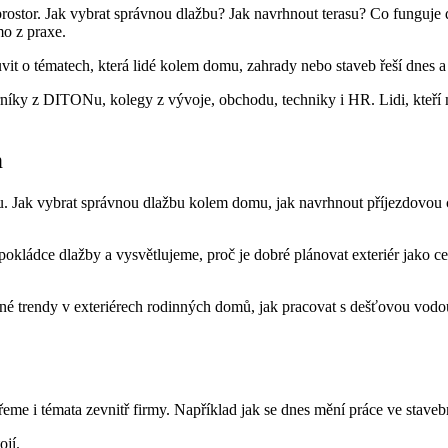
tor. Jak vybrat správnou dlažbu? Jak navrhnout terasu? Co funguje d
mo z praxe.
vit o tématech, která lidé kolem domu, zahrady nebo staveb řeší dnes a
níky z DITONu, kolegy z vývoje, obchodu, techniky i HR. Lidi, kteří maj
n
u. Jak vybrat správnou dlažbu kolem domu, jak navrhnout příjezdovou 
 pokládce dlažby a vysvětlujeme, proč je dobré plánovat exteriér jako 
sné trendy v exteriérech rodinných domů, jak pracovat s dešťovou vod
eme i témata zevnitř firmy. Například jak se dnes mění práce ve staveb
ojí.