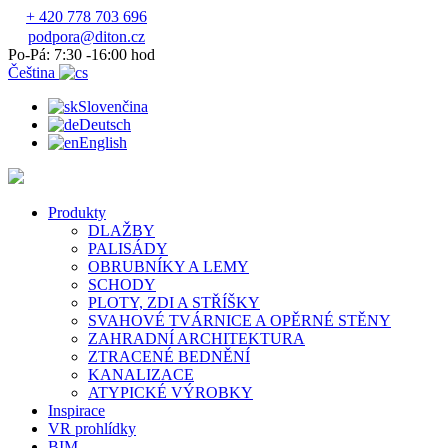
+ 420 778 703 696
podpora@diton.cz
Po-Pá: 7:30 -16:00 hod
Čeština
Slovenčina
Deutsch
English
Produkty
DLAŽBY
PALISÁDY
OBRUBNÍKY A LEMY
SCHODY
PLOTY, ZDI A STŘÍŠKY
SVAHOVÉ TVÁRNICE A OPĚRNÉ STĚNY
ZAHRADNÍ ARCHITEKTURA
ZTRACENÉ BEDNĚNÍ
KANALIZACE
ATYPICKÉ VÝROBKY
Inspirace
VR prohlídky
BIM