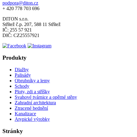
podpora@diton.cz
+ 420 778 703 696
DITON s.r.o.
Střítež č.p. 207, 588 11 Střítež
IČ: 255 57 921
DIČ: CZ25557921
Produkty
Dlažby
Palisády
Obrubníky a lemy
Schody
Ploty, zdi a stříšky
Svahové tvárnice a opěrné stěny
Zahradní architektura
Ztracené bednění
Kanalizace
Atypické výrobky
Stránky