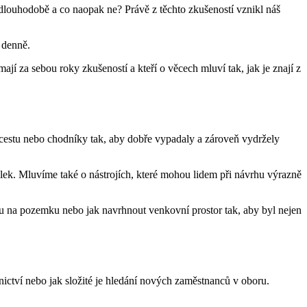
louhodobě a co naopak ne? Právě z těchto zkušeností vznikl náš
 denně.
í za sebou roky zkušeností a kteří o věcech mluví tak, jak je znají z
cestu nebo chodníky tak, aby dobře vypadaly a zároveň vydržely
celek. Mluvíme také o nástrojích, které mohou lidem při návrhu výrazně
ou na pozemku nebo jak navrhnout venkovní prostor tak, aby byl nejen
nictví nebo jak složité je hledání nových zaměstnanců v oboru.