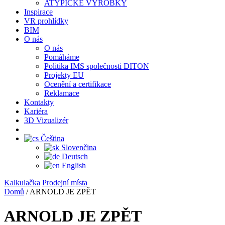
ATYPICKÉ VÝROBKY
Inspirace
VR prohlídky
BIM
O nás
O nás
Pomáháme
Politika IMS společnosti DITON
Projekty EU
Ocenění a certifikace
Reklamace
Kontakty
Kariéra
3D Vizualizér
Čeština
Slovenčina
Deutsch
English
Kalkulačka
Prodejní místa
Domů
/
ARNOLD JE ZPĚT
ARNOLD JE ZPĚT