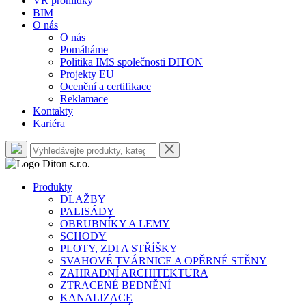
VR prohlídky
BIM
O nás
O nás
Pomáháme
Politika IMS společnosti DITON
Projekty EU
Ocenění a certifikace
Reklamace
Kontakty
Kariéra
Produkty
DLAŽBY
PALISÁDY
OBRUBNÍKY A LEMY
SCHODY
PLOTY, ZDI A STŘÍŠKY
SVAHOVÉ TVÁRNICE A OPĚRNÉ STĚNY
ZAHRADNÍ ARCHITEKTURA
ZTRACENÉ BEDNĚNÍ
KANALIZACE