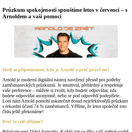
Průzkum spokojenosti spouštíme letos v červenci – s
Arnoldem a vaší pomocí
Hodí se připomenout, kdo je Arnold a proč právě on?
Arnold je moderní digitální nástroj navržený přesně pro potřeby
zaměstnaneckých průzkumů. Je intuitivní, přehledný a respektuje
vaše preference – můžete si zvolit, kdy budete odpovídat, zda
budete odpovídat anonymně, nebo se pod odpovědi podepíšete.
Loni nám Arnold pomohl uskutečnit dosud nejefektivnější průzkum
s rekordní účastí 74 % zaměstnanců. Věříme, že letos společně toto
číslo ještě překonáme!
Proč to celé děláme?
Průzkum není žádná formalita. Každý rok se díky vaší zpětné vazbě