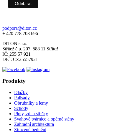
podpora@diton.cz
+ 420 778 703 696
DITON s.r.o.
Střítež č.p. 207, 588 11 Střítež
IČ: 255 57 921
DIČ: CZ25557921
Produkty
Dlažby
Palisády
Obrubníky a lemy
Schody
Ploty, zdi a stříšky
Svahové tvárnice a opěrné stěny
Zahradní architektura
Ztracené bednění