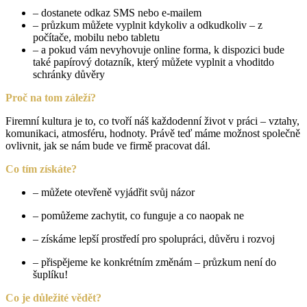
– dostanete odkaz SMS nebo e-mailem
– průzkum můžete vyplnit kdykoliv a odkudkoliv – z
počítače, mobilu nebo tabletu
– a pokud vám nevyhovuje online forma, k dispozici bude
také papírový dotazník, který můžete vyplnit a vhoditdo
schránky důvěry
Proč na tom záleží?
Firemní kultura je to, co tvoří náš každodenní život v práci – vztahy,
komunikaci, atmosféru, hodnoty. Právě teď máme možnost společně
ovlivnit, jak se nám bude ve firmě pracovat dál.
Co tím získáte?
– můžete otevřeně vyjádřit svůj názor
– pomůžeme zachytit, co funguje a co naopak ne
– získáme lepší prostředí pro spolupráci, důvěru i rozvoj
– přispějeme ke konkrétním změnám – průzkum není do
šuplíku!
Co je důležité vědět?