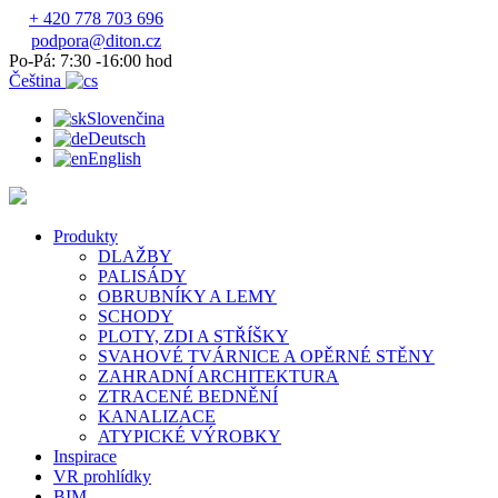
+ 420 778 703 696
podpora@diton.cz
Po-Pá: 7:30 -16:00 hod
Čeština
Slovenčina
Deutsch
English
Produkty
DLAŽBY
PALISÁDY
OBRUBNÍKY A LEMY
SCHODY
PLOTY, ZDI A STŘÍŠKY
SVAHOVÉ TVÁRNICE A OPĚRNÉ STĚNY
ZAHRADNÍ ARCHITEKTURA
ZTRACENÉ BEDNĚNÍ
KANALIZACE
ATYPICKÉ VÝROBKY
Inspirace
VR prohlídky
BIM