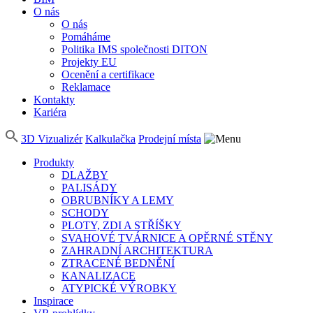
O nás
O nás
Pomáháme
Politika IMS společnosti DITON
Projekty EU
Ocenění a certifikace
Reklamace
Kontakty
Kariéra
3D Vizualizér
Kalkulačka
Prodejní místa
Produkty
DLAŽBY
PALISÁDY
OBRUBNÍKY A LEMY
SCHODY
PLOTY, ZDI A STŘÍŠKY
SVAHOVÉ TVÁRNICE A OPĚRNÉ STĚNY
ZAHRADNÍ ARCHITEKTURA
ZTRACENÉ BEDNĚNÍ
KANALIZACE
ATYPICKÉ VÝROBKY
Inspirace