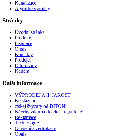
Kanalizace
Atypické výrobky
Stránky
Úvodní stránka
Produkty
Inspirace
O nás
Kontakty
Prodejci
Ditonoviny
Kariéra
Další informace
VÝPRODEJ A II. JAKOST
Ke stažení
získej švýcary od DITONu
Návrhy zdarma (kladecí a grafické)
Reklamace
Technologie
Ocenění a certifikace
Obaly